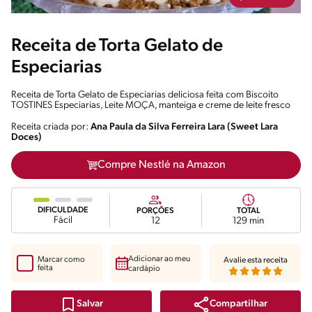
Receita de Torta Gelato de
Especiarias
Receita de Torta Gelato de Especiarias deliciosa feita com Biscoito
TOSTINES Especiarias, Leite MOÇA, manteiga e creme de leite fresco
Receita criada por:
Ana Paula da Silva Ferreira Lara (Sweet Lara
Doces)
Compre Nestlé na Amazon
DIFICULDADE
PORÇÕES
TOTAL
Fácil
12
129 min
Adicionar ao meu
Marcar como
Avalie esta receita
feita
cardápio
Compartilhar
Salvar