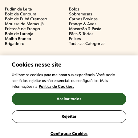
Pudim de Leite
Bolos
Bolo de Cenoura
Sobremesas
Bolo de Fubá Cremoso
Carnes Bovinas​
Mousse de Maracujá
Frango & Aves​
Fricassê de Frango
Macarrão & Pasta​
Bolo de Laranja
Pães & Tortas​
Molho Branco
Peixes
Brigadeiro
Todas as Categorias
Cookies nesse site
Utilizamos cookies para melhorar sua experiência. Você pode
aceitá-los, rejeitar os não essenciais ou configurá-los. Mais
informações na
Política de Cookies.
Aceitar todos
©2022, Nestlé. Marcas registradas por Societé des Produits Nestlé,
S.A. Vevey (Suiza)
Rejeitar
Termos e Condições
Política de Privacidade
Configurações de Cookies
Configurar Cookies