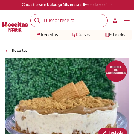
Cadastre-se e
baixe grátis
nossos livros de receitas
Compartilhar
Salvar
Receitas
Cursos
E-books
Receitas
Testada