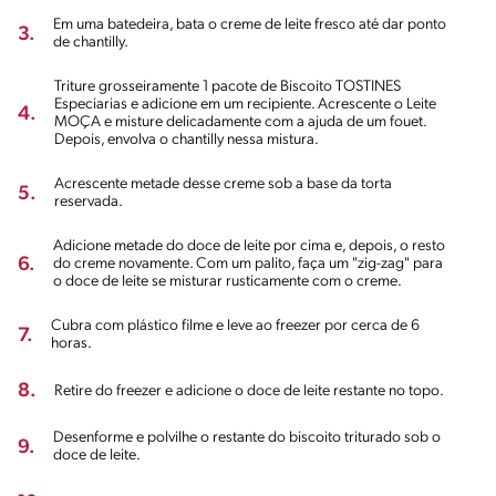
Em uma batedeira, bata o creme de leite fresco até dar ponto
3.
de chantilly.
Triture grosseiramente 1 pacote de Biscoito TOSTINES
Especiarias e adicione em um recipiente. Acrescente o Leite
4.
MOÇA e misture delicadamente com a ajuda de um fouet.
Depois, envolva o chantilly nessa mistura.
Acrescente metade desse creme sob a base da torta
5.
reservada.
Adicione metade do doce de leite por cima e, depois, o resto
6.
do creme novamente. Com um palito, faça um "zig-zag" para
o doce de leite se misturar rusticamente com o creme.
Cubra com plástico filme e leve ao freezer por cerca de 6
7.
horas.
8.
Retire do freezer e adicione o doce de leite restante no topo.
Desenforme e polvilhe o restante do biscoito triturado sob o
9.
doce de leite.