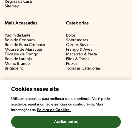
Regras da Casa
Sitemap
Mais Acessadas
Categorias
Pudim de Leite
Bolos
Bolo de Cenoura
Sobremesas
Bolo de Fubá Cremoso
Carnes Bovinas​
Mousse de Maracujá
Frango & Aves​
Fricassê de Frango
Macarrão & Pasta​
Bolo de Laranja
Pães & Tortas​
Molho Branco
Peixes
Brigadeiro
Todas as Categorias
Cookies nesse site
Utilizamos cookies para melhorar sua experiência. Você pode
aceitá-los, rejeitar os não essenciais ou configurá-los. Mais
informações na
Política de Cookies.
Aceitar todos
©2022, Nestlé. Marcas registradas por Societé des Produits Nestlé,