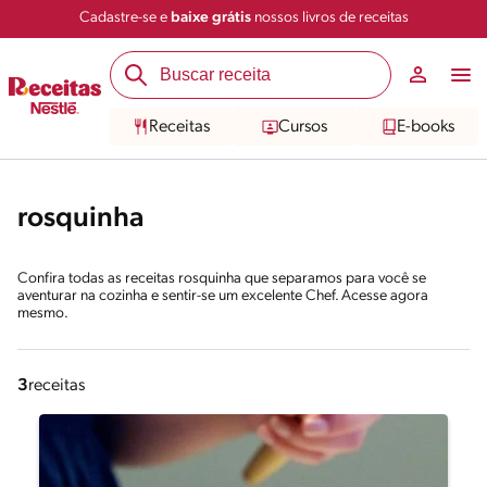
Cadastre-se e
baixe grátis
nossos livros de receitas
Receitas
Cursos
E-books
rosquinha
Confira todas as receitas rosquinha que separamos para você se
aventurar na cozinha e sentir-se um excelente Chef. Acesse agora
mesmo.
3
receitas