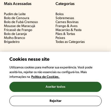
Mais Acessadas
Categorias
Pudim de Leite
Bolos
Bolo de Cenoura
Sobremesas
Bolo de Fubá Cremoso
Carnes Bovinas​
Mousse de Maracujá
Frango & Aves​
Fricassê de Frango
Macarrão & Pasta​
Bolo de Laranja
Pães & Tortas​
Molho Branco
Peixes
Brigadeiro
Todas as Categorias
Cookies nesse site
Utilizamos cookies para melhorar sua experiência. Você pode
aceitá-los, rejeitar os não essenciais ou configurá-los. Mais
informações na
Política de Cookies.
Aceitar todos
©2022, Nestlé. Marcas registradas por Societé des Produits Nestlé,
S.A. Vevey (Suiza)
Rejeitar
Termos e Condições
Política de Privacidade