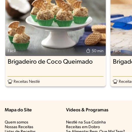
Fácil
50 min
Fácil
Brigadeiro de Coco Queimado
Brigad
Receitas Nestlé
Receita
Mapa do Site
Vídeos & Programas​
Quem somos
Nestlé na Sua Cozinha
Nossas Receitas
Receitas em Dobro
Listas de Receitas​
Se Alimentar Bem, Que Mal Tem?​