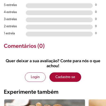
5 estrelas
0
4 estrelas
0
3 estrelas
0
2 estrelas
0
1 estrela
0
Comentários (0)
Quer deixar a sua avaliação? Conte para nós o que
achou!
Login
Cadastre-se
Experimente também