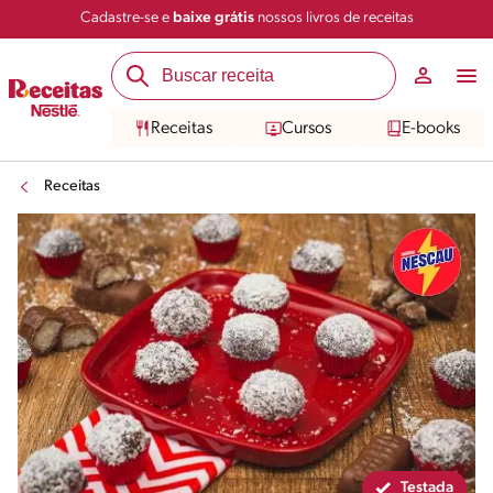
Cadastre-se e
baixe grátis
nossos livros de receitas
Compartilhar
Salvar
Receitas
Cursos
E-books
Receitas
Testada