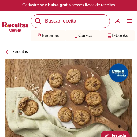
Cadastre-se e
baixe grátis
nossos livros de receitas
Compartilhar
Salvar
Receitas
Cursos
E-books
Receitas
Testada