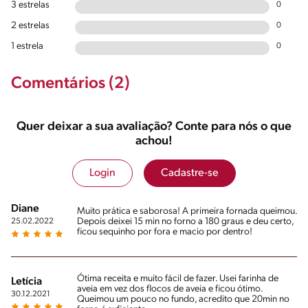
3 estrelas
0
2 estrelas
0
1 estrela
0
Comentários (2)
Quer deixar a sua avaliação? Conte para nós o que
achou!
Login
Cadastre-se
Diane
Muito prática e saborosa! A primeira fornada queimou.
Depois deixei 15 min no forno a 180 graus e deu certo,
25.02.2022
ficou sequinho por fora e macio por dentro!
Ótima receita e muito fácil de fazer. Usei farinha de
Letícia
aveia em vez dos flocos de aveia e ficou ótimo.
30.12.2021
Queimou um pouco no fundo, acredito que 20min no