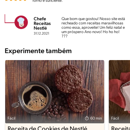
forno é suficiente.
Chefe
Que bom que gostou! Nosso site está
recheado com receitas maravilhosas
Receitas
como essa, aproveite! Um feliz natal e
Nestlé
um próspero Ano novo! Ho ho ho!
31.12.2021
???
Experimente também
Fácil
60 min
Fácil
Receita de Cookies de Nestlé
Receit