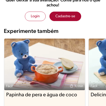
Quer deixar a sua avaliação? Conte para nós o que
achou!
Login
Cadastre-se
Experimente também
Fácil
10 min
Fácil
Papinha de pera e água de coco
Delici