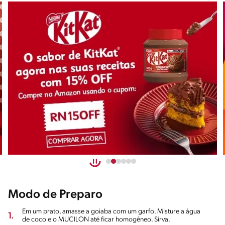
Modo de Preparo
Em um prato, amasse a goiaba com um garfo. Misture a água
1.
de coco e o MUCILON até ficar homogêneo. Sirva.