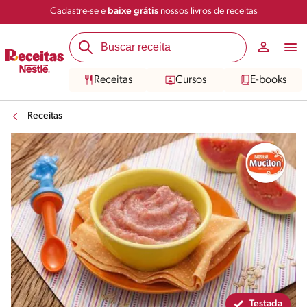
Cadastre-se e
baixe grátis
nossos livros de receitas
Compartilhar
Salvar
Receitas
Cursos
E-books
Receitas
Testada