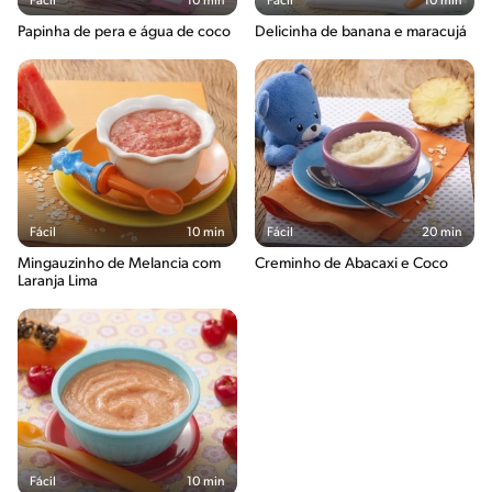
Fácil
10 min
Fácil
10 min
Papinha de pera e água de coco
Delicinha de banana e maracujá
Fácil
10 min
Fácil
20 min
Mingauzinho de Melancia com
Creminho de Abacaxi e Coco
Laranja Lima
Fácil
10 min