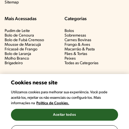
Sitemap
Mais Acessadas
Categorias
Pudim de Leite
Bolos
Bolo de Cenoura
Sobremesas
Bolo de Fubá Cremoso
Carnes Bovinas​
Mousse de Maracujá
Frango & Aves​
Fricassê de Frango
Macarrão & Pasta​
Bolo de Laranja
Pães & Tortas​
Molho Branco
Peixes
Brigadeiro
Todas as Categorias
Cookies nesse site
Utilizamos cookies para melhorar sua experiência. Você pode
aceitá-los, rejeitar os não essenciais ou configurá-los. Mais
informações na
Política de Cookies.
Aceitar todos
©2022, Nestlé. Marcas registradas por Societé des Produits Nestlé,
S.A. Vevey (Suiza)