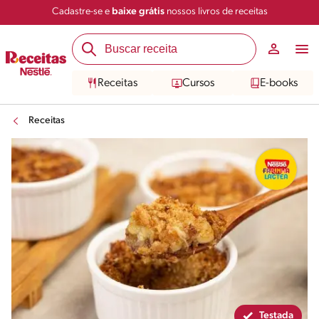
Cadastre-se e
baixe grátis
nossos livros de receitas
Compartilhar
Salvar
Receitas
Cursos
E-books
Receitas
Testada