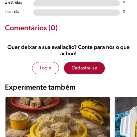
2 estrelas
0
1 estrela
0
Comentários (0)
Quer deixar a sua avaliação? Conte para nós o que
achou!
Login
Cadastre-se
Experimente também