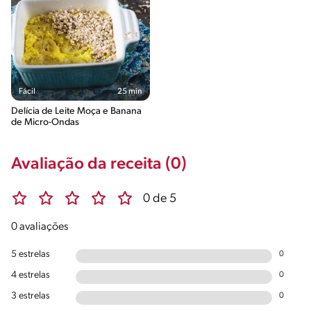
Fácil
25 min
Delícia de Leite Moça e Banana
de Micro-Ondas
Avaliação da receita (0)
0 de 5
0 avaliações
5 estrelas
0
4 estrelas
0
3 estrelas
0