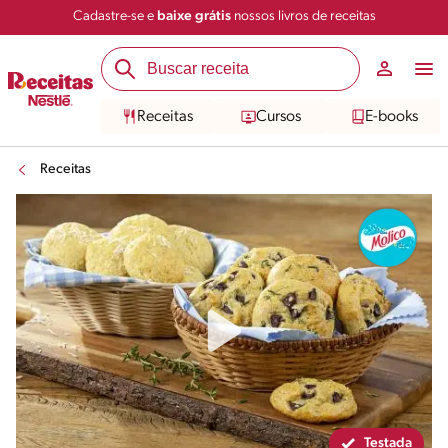
Cadastre-se e
baixe grátis
nossos livros de receitas
Compartilhar
Salvar
Receitas
Cursos
E-books
Receitas
Testada