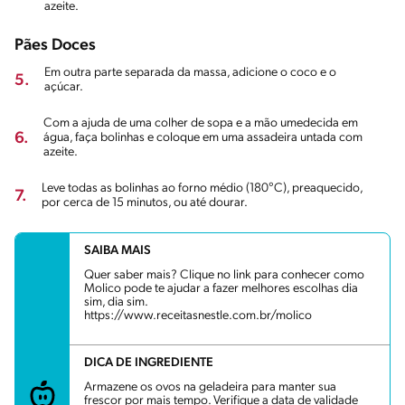
azeite.
Pães Doces
Em outra parte separada da massa, adicione o coco e o
5.
açúcar.
Com a ajuda de uma colher de sopa e a mão umedecida em
6.
água, faça bolinhas e coloque em uma assadeira untada com
azeite.
Leve todas as bolinhas ao forno médio (180°C), preaquecido,
7.
por cerca de 15 minutos, ou até dourar.
SAIBA MAIS
Quer saber mais? Clique no link para conhecer como
Molico pode te ajudar a fazer melhores escolhas dia
sim, dia sim.
https://www.receitasnestle.com.br/molico
DICA DE INGREDIENTE
Armazene os ovos na geladeira para manter sua
frescor por mais tempo. Verifique a data de validade