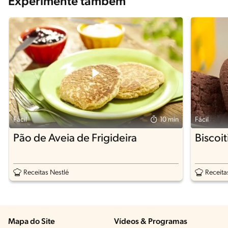
Experimente também
Fácil
10 min
Fácil
Pão de Aveia de Frigideira
Biscoi
Receitas Nestlé
Receita
Mapa do Site
Vídeos & Programas​