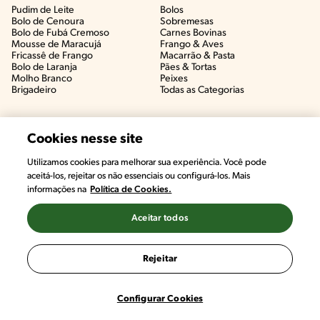
Pudim de Leite
Bolos
Bolo de Cenoura
Sobremesas
Bolo de Fubá Cremoso
Carnes Bovinas​
Mousse de Maracujá
Frango & Aves​
Fricassê de Frango
Macarrão & Pasta​
Bolo de Laranja
Pães & Tortas​
Molho Branco
Peixes
Brigadeiro
Todas as Categorias
Cookies nesse site
Utilizamos cookies para melhorar sua experiência. Você pode
aceitá-los, rejeitar os não essenciais ou configurá-los. Mais
informações na
Política de Cookies.
Aceitar todos
©2022, Nestlé. Marcas registradas por Societé des Produits Nestlé,
S.A. Vevey (Suiza)
Rejeitar
Termos e Condições
Política de Privacidade
Configurações de Cookies
Configurar Cookies