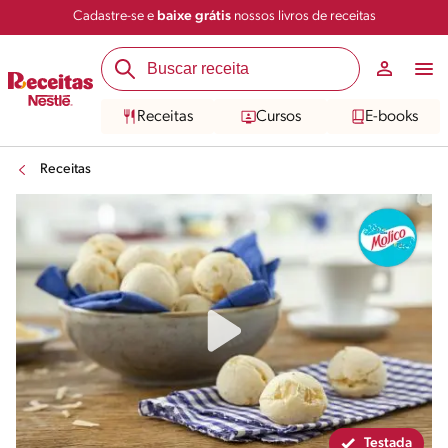
Cadastre-se e
baixe grátis
nossos livros de receitas
Compartilhar
Salvar
Receitas
Cursos
E-books
Receitas
Testada