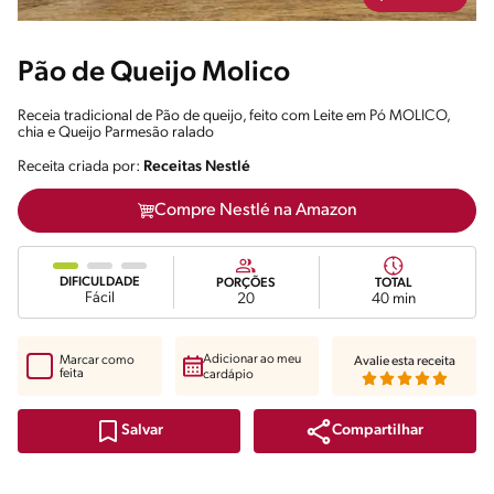
Pão de Queijo Molico
Receia tradicional de Pão de queijo, feito com Leite em Pó MOLICO,
chia e Queijo Parmesão ralado
Receita criada por:
Receitas Nestlé
Compre Nestlé na Amazon
DIFICULDADE
PORÇÕES
TOTAL
Fácil
20
40 min
Adicionar ao meu
Marcar como
Avalie esta receita
feita
cardápio
Compartilhar
Salvar