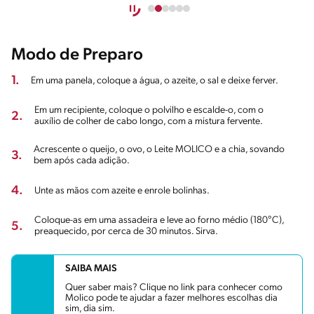
Modo de Preparo
1.
Em uma panela, coloque a água, o azeite, o sal e deixe ferver.
Em um recipiente, coloque o polvilho e escalde-o, com o
2.
auxílio de colher de cabo longo, com a mistura fervente.
Acrescente o queijo, o ovo, o Leite MOLICO e a chia, sovando
3.
bem após cada adição.
4.
Unte as mãos com azeite e enrole bolinhas.
Coloque-as em uma assadeira e leve ao forno médio (180°C),
5.
preaquecido, por cerca de 30 minutos. Sirva.
SAIBA MAIS
Quer saber mais? Clique no link para conhecer como
Molico pode te ajudar a fazer melhores escolhas dia
sim, dia sim.