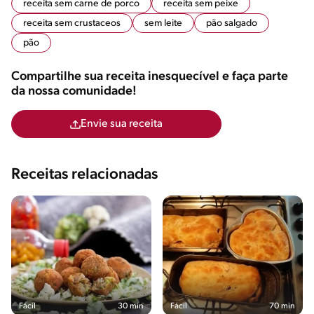
receita sem carne de porco
receita sem peixe
receita sem crustaceos
sem leite
pão salgado
pão
Compartilhe sua receita inesquecível e faça parte
da nossa comunidade!
Envie sua receita
Receitas relacionadas
Fácil
30 min
Fácil
70 min