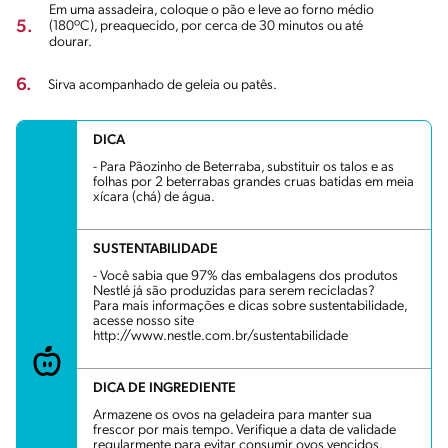
Em uma assadeira, coloque o pão e leve ao forno médio
5.
(180ºC), preaquecido, por cerca de 30 minutos ou até
dourar.
6.
Sirva acompanhado de geleia ou patês.
DICA
- Para Pãozinho de Beterraba, substituir os talos e as
folhas por 2 beterrabas grandes cruas batidas em meia
xícara (chá) de água.
SUSTENTABILIDADE
- Você sabia que 97% das embalagens dos produtos
Nestlé já são produzidas para serem recicladas?
Para mais informações e dicas sobre sustentabilidade,
acesse nosso site
http://www.nestle.com.br/sustentabilidade
DICA DE INGREDIENTE
Armazene os ovos na geladeira para manter sua
frescor por mais tempo. Verifique a data de validade
regularmente para evitar consumir ovos vencidos.