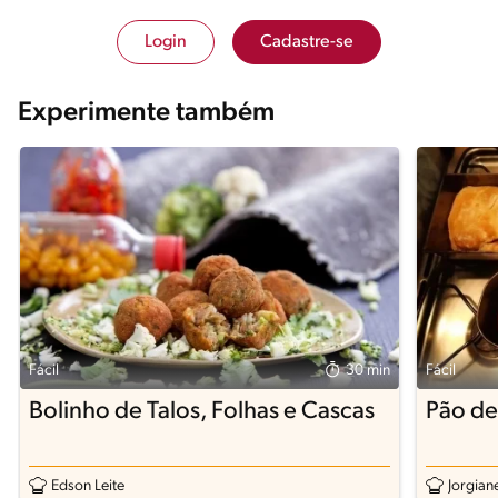
Login
Cadastre-se
Experimente também
Fácil
30 min
Fácil
Bolinho de Talos, Folhas e Cascas
Pão de
Edson Leite
Jorgia