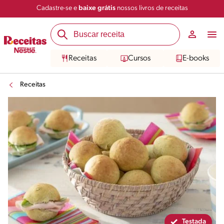
Cadastre-se e
baixe grátis
nossos livros de receitas
Compartilhar
Salvar
Receitas
Cursos
E-books
Receitas
Testada