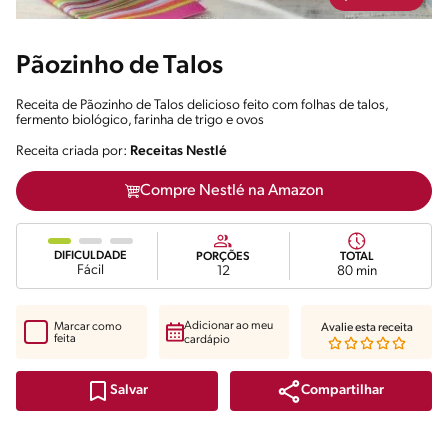
Pãozinho de Talos
Receita de Pãozinho de Talos delicioso feito com folhas de talos,
fermento biológico, farinha de trigo e ovos
Receita criada por:
Receitas Nestlé
Compre Nestlé na Amazon
DIFICULDADE
PORÇÕES
TOTAL
Fácil
12
80 min
Adicionar ao meu
Marcar como
Avalie esta receita
feita
cardápio
Compartilhar
Salvar