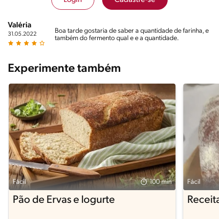
Login
Cadastre-se
Valéria
Boa tarde gostaria de saber a quantidade de farinha, e
31.05.2022
também do fermento qual e e a quantidade.
Experimente também
Fácil
100 min
Fácil
Pão de Ervas e Iogurte
Receit