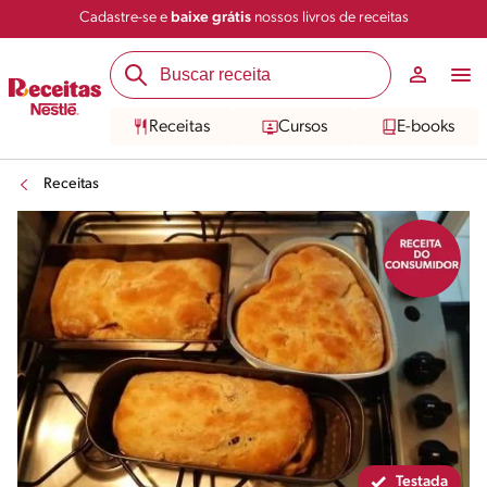
Cadastre-se e
baixe grátis
nossos livros de receitas
Compartilhar
Salvar
Receitas
Cursos
E-books
Receitas
Testada