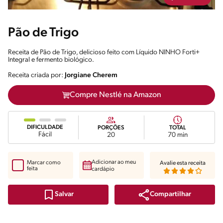
Pão de Trigo
Receita de Pão de Trigo, delicioso feito com Líquido NINHO Forti+
Integral e fermento biológico.
Receita criada por:
Jorgiane Cherem
Compre Nestlé na Amazon
DIFICULDADE
PORÇÕES
TOTAL
Fácil
20
70 min
Adicionar ao meu
Marcar como
Avalie esta receita
feita
cardápio
Compartilhar
Salvar