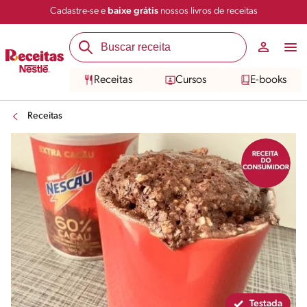
Cadastre-se e
baixe grátis
nossos livros de receitas
Compartilhar
Salvar
Receitas
Cursos
E-books
Receitas
Testada