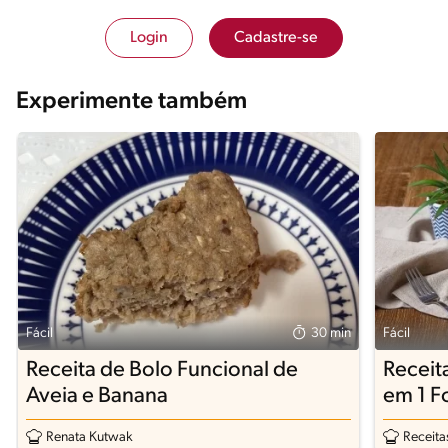
Login
Cadastre-se
Experimente também
Fácil
30 min
Fácil
Receita de Bolo Funcional de
Receit
Aveia e Banana
em 1 F
Renata Kutwak
Receita