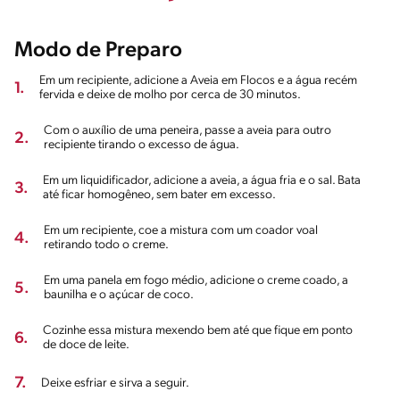
Modo de Preparo
Em um recipiente, adicione a Aveia em Flocos e a água recém
1.
fervida e deixe de molho por cerca de 30 minutos.
Com o auxílio de uma peneira, passe a aveia para outro
2.
recipiente tirando o excesso de água.
Em um liquidificador, adicione a aveia, a água fria e o sal. Bata
3.
até ficar homogêneo, sem bater em excesso.
Em um recipiente, coe a mistura com um coador voal
4.
retirando todo o creme.
Em uma panela em fogo médio, adicione o creme coado, a
5.
baunilha e o açúcar de coco.
Cozinhe essa mistura mexendo bem até que fique em ponto
6.
de doce de leite.
7.
Deixe esfriar e sirva a seguir.