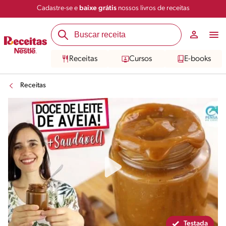
Cadastre-se e
baixe grátis
nossos livros de receitas
Compartilhar
Salvar
Receitas
Cursos
E-books
Receitas
Testada