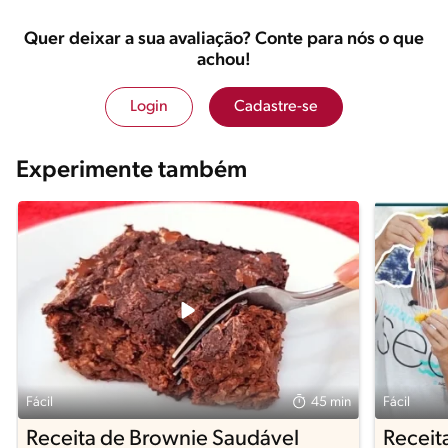
Quer deixar a sua avaliação? Conte para nós o que
achou!
Login
Cadastre-se
Experimente também
Fácil
45 min
Fácil
Receita de Brownie Saudável
Receit