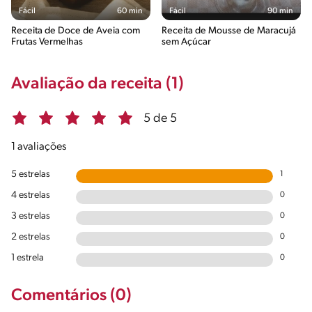
Fácil
60 min
Fácil
90 min
Receita de Doce de Aveia com
Receita de Mousse de Maracujá
Frutas Vermelhas
sem Açúcar
Avaliação da receita (1)
5 de 5
1 avaliações
5 estrelas
1
4 estrelas
0
3 estrelas
0
2 estrelas
0
1 estrela
0
Comentários (0)