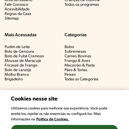
Área do usuário
Crianças na Cozinha​
Fale Conosco
Todos os programas
Acessibilidade
Regras da Casa
Sitemap
Mais Acessadas
Categorias
Pudim de Leite
Bolos
Bolo de Cenoura
Sobremesas
Bolo de Fubá Cremoso
Carnes Bovinas​
Mousse de Maracujá
Frango & Aves​
Fricassê de Frango
Macarrão & Pasta​
Bolo de Laranja
Pães & Tortas​
Molho Branco
Peixes
Brigadeiro
Todas as Categorias
Cookies nesse site
Utilizamos cookies para melhorar sua experiência. Você pode
aceitá-los, rejeitar os não essenciais ou configurá-los. Mais
informações na
Política de Cookies.