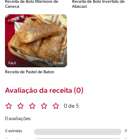
Receita de Bolo Mármore de
Receita de Bolo Invertido de
Caneca
Abacaxi
Fácil
15 min
Receita de Pastel de Baton
Avaliação da receita (0)
0 de 5
0 avaliações
5 estrelas
0