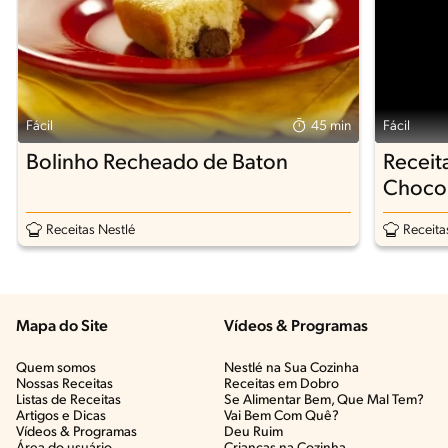
Fácil
45 min
Fácil
Bolinho Recheado de Baton
Receit
Chocol
Receitas Nestlé
Receita
Mapa do Site
Vídeos & Programas​
Quem somos
Nestlé na Sua Cozinha
Nossas Receitas
Receitas em Dobro
Listas de Receitas​
Se Alimentar Bem, Que Mal Tem?​
Artigos e Dicas​
Vai Bem Com Quê?​
Vídeos & Programas​
Deu Ruim​