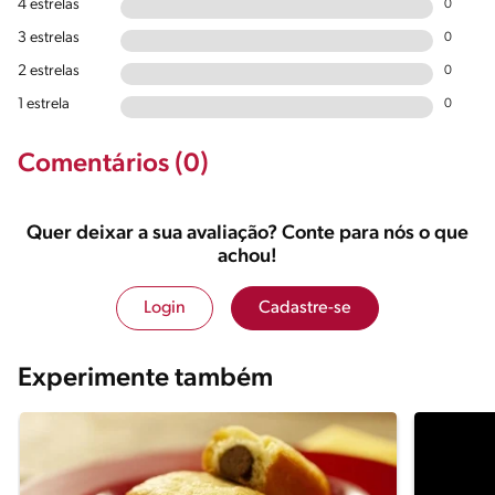
4 estrelas
0
3 estrelas
0
2 estrelas
0
1 estrela
0
Comentários (0)
Quer deixar a sua avaliação? Conte para nós o que
achou!
Login
Cadastre-se
Experimente também