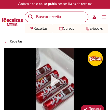
Cadastre-se e
baixe grátis
nossos livros de receitas
Compartilhar
Salvar
Receitas
Cursos
E-books
Receitas
Testada