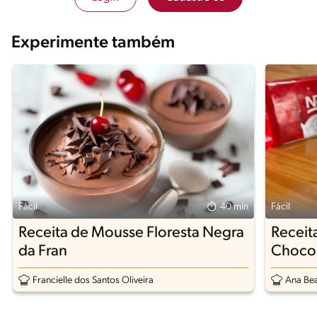
Experimente também
Fácil
40 min
Fácil
Receita de Mousse Floresta Negra
Receit
da Fran
Chocol
Francielle dos Santos Oliveira
Ana Beat