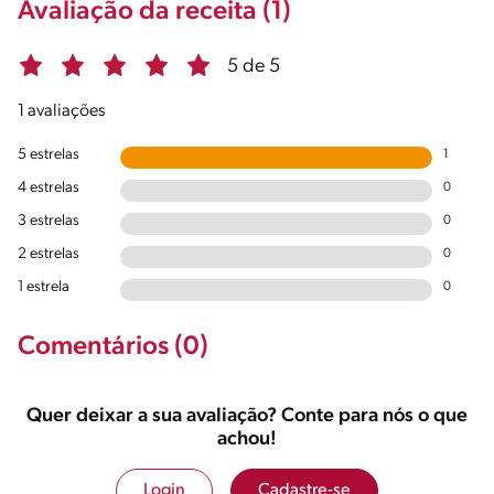
Avaliação da receita (1)
5 de 5
1 avaliações
5 estrelas
1
4 estrelas
0
3 estrelas
0
2 estrelas
0
1 estrela
0
Comentários (0)
Quer deixar a sua avaliação? Conte para nós o que
achou!
Login
Cadastre-se