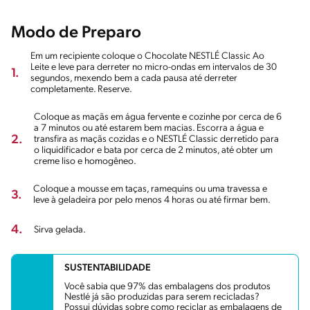
Modo de Preparo
Em um recipiente coloque o Chocolate NESTLÉ Classic Ao
Leite e leve para derreter no micro-ondas em intervalos de 30
1.
segundos, mexendo bem a cada pausa até derreter
completamente. Reserve.
Coloque as maçãs em água fervente e cozinhe por cerca de 6
a 7 minutos ou até estarem bem macias. Escorra a água e
2.
transfira as maçãs cozidas e o NESTLÉ Classic derretido para
o liquidificador e bata por cerca de 2 minutos, até obter um
creme liso e homogêneo.
Coloque a mousse em taças, ramequins ou uma travessa e
3.
leve à geladeira por pelo menos 4 horas ou até firmar bem.
4.
Sirva gelada.
SUSTENTABILIDADE
Você sabia que 97% das embalagens dos produtos
Nestlé já são produzidas para serem recicladas?
Possui dúvidas sobre como reciclar as embalagens de