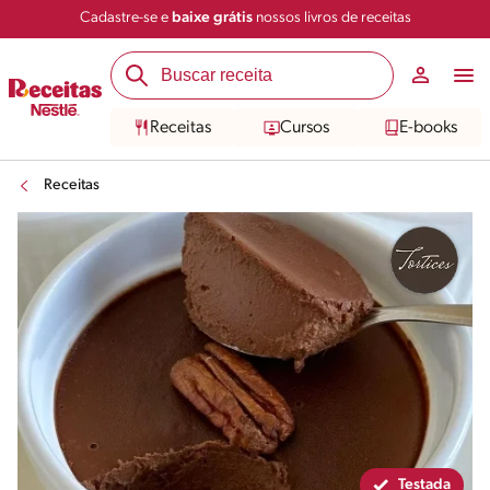
Cadastre-se e
baixe grátis
nossos livros de receitas
Compartilhar
Salvar
Receitas
Cursos
E-books
Receitas
Testada