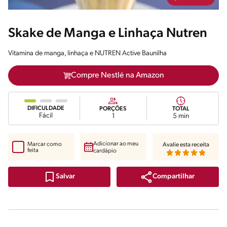
Skake de Manga e Linhaça Nutren
Vitamina de manga, linhaça e NUTREN Active Baunilha
Compre Nestlé na Amazon
DIFICULDADE
PORÇÕES
TOTAL
Fácil
1
5 min
Adicionar ao meu
Marcar como
Avalie esta receita
feita
cardápio
Compartilhar
Salvar