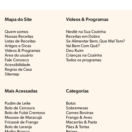
Mapa do Site
Vídeos & Programas​
Quem somos
Nestlé na Sua Cozinha
Nossas Receitas
Receitas em Dobro
Listas de Receitas​
Se Alimentar Bem, Que Mal Tem?​
Artigos e Dicas​
Vai Bem Com Quê?​
Vídeos & Programas​
Deu Ruim​
Área do usuário
Crianças na Cozinha​
Fale Conosco
Todos os programas
Acessibilidade
Regras da Casa
Sitemap
Mais Acessadas
Categorias
Pudim de Leite
Bolos
Bolo de Cenoura
Sobremesas
Bolo de Fubá Cremoso
Carnes Bovinas​
Mousse de Maracujá
Frango & Aves​
Fricassê de Frango
Macarrão & Pasta​
Bolo de Laranja
Pães & Tortas​
Molho Branco
Peixes