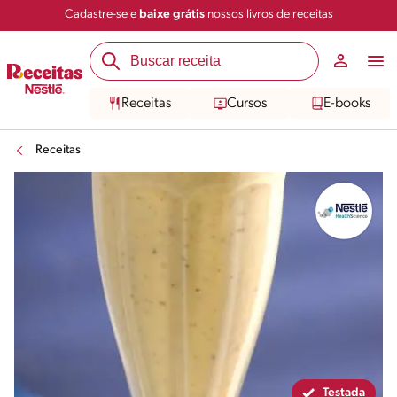
Cadastre-se e
baixe grátis
nossos livros de receitas
Compartilhar
Salvar
Receitas
Cursos
E-books
Receitas
Testada