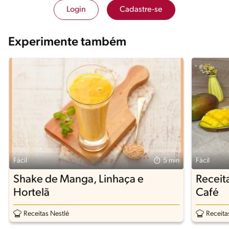
Login
Cadastre-se
Experimente também
Fácil
5 min
Fácil
Shake de Manga, Linhaça e
Receit
Hortelã
Café
Receitas Nestlé
Receita