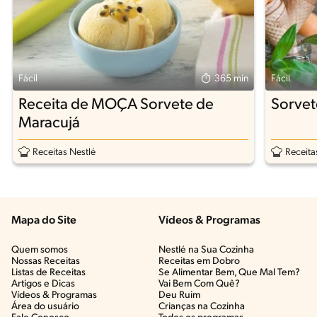
Fácil
365 min
Fácil
Receita de MOÇA Sorvete de
Sorvet
Maracujá
Receitas Nestlé
Receita
Mapa do Site
Vídeos & Programas​
Quem somos
Nestlé na Sua Cozinha
Nossas Receitas
Receitas em Dobro
Listas de Receitas​
Se Alimentar Bem, Que Mal Tem?​
Artigos e Dicas​
Vai Bem Com Quê?​
Vídeos & Programas​
Deu Ruim​
Área do usuário
Crianças na Cozinha​