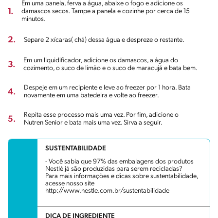
Em uma panela, ferva a água, abaixe o fogo e adicione os
1.
damascos secos. Tampe a panela e cozinhe por cerca de 15
minutos.
2.
Separe 2 xícaras( chá) dessa água e despreze o restante.
Em um liquidificador, adicione os damascos, a água do
3.
cozimento, o suco de limão e o suco de maracujá e bata bem.
Despeje em um recipiente e leve ao freezer por 1 hora. Bata
4.
novamente em uma batedeira e volte ao freezer.
Repita esse processo mais uma vez. Por fim, adicione o
5.
Nutren Senior e bata mais uma vez. Sirva a seguir.
SUSTENTABILIDADE
- Você sabia que 97% das embalagens dos produtos
Nestlé já são produzidas para serem recicladas?
Para mais informações e dicas sobre sustentabilidade,
acesse nosso site
http://www.nestle.com.br/sustentabilidade
DICA DE INGREDIENTE