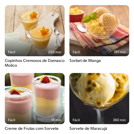
Fácil
250 min
Fácil
185 min
Copinhos Cremosos de Damasco
Sorbet de Manga
Molico
Fácil
15 min
Fácil
360 min
Creme de Frutas com Sorvete
Sorvete de Maracujá