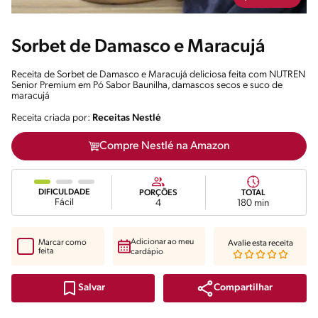
Sorbet de Damasco e Maracujá
Receita de Sorbet de Damasco e Maracujá deliciosa feita com NUTREN
Senior Premium em Pó Sabor Baunilha, damascos secos e suco de
maracujá
Receita criada por:
Receitas Nestlé
Compre Nestlé na Amazon
DIFICULDADE
PORÇÕES
TOTAL
Fácil
4
180 min
Adicionar ao meu
Marcar como
Avalie esta receita
feita
cardápio
Compartilhar
Salvar