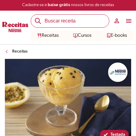
Cadastre-se e
baixe grátis
nossos livros de receitas
Compartilhar
Salvar
Receitas
Cursos
E-books
Receitas
Testada