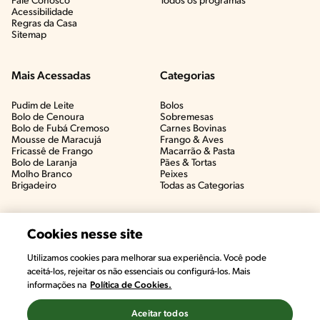
Fale Conosco
Todos os programas
Acessibilidade
Regras da Casa
Sitemap
Mais Acessadas
Categorias
Pudim de Leite
Bolos
Bolo de Cenoura
Sobremesas
Bolo de Fubá Cremoso
Carnes Bovinas​
Mousse de Maracujá
Frango & Aves​
Fricassê de Frango
Macarrão & Pasta​
Bolo de Laranja
Pães & Tortas​
Molho Branco
Peixes
Brigadeiro
Todas as Categorias
Cookies nesse site
Utilizamos cookies para melhorar sua experiência. Você pode
aceitá-los, rejeitar os não essenciais ou configurá-los. Mais
informações na
Política de Cookies.
Aceitar todos