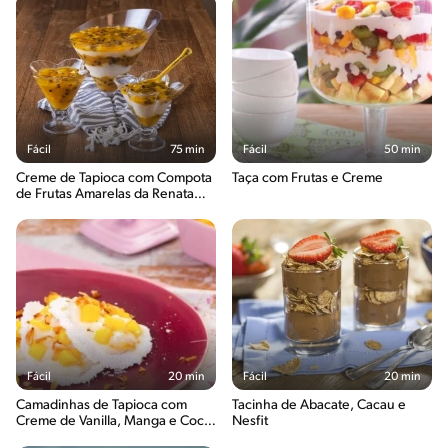
Fácil
75 min
Fácil
50 min
Creme de Tapioca com Compota
Taça com Frutas e Creme
de Frutas Amarelas da Renata
Luiza
Fácil
20 min
Fácil
20 min
Camadinhas de Tapioca com
Tacinha de Abacate, Cacau e
Creme de Vanilla, Manga e Coco
Nesfit
Queimado