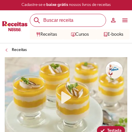
Cadastre-se e
baixe grátis
nossos livros de receitas
Compartilhar
Salvar
Receitas
Cursos
E-books
Receitas
Testada