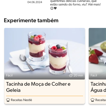
quentinhas delicias culinárias, que
04.06.2024
estão saindo do forno, viu? Até mais!
😉💖
Experimente também
Fácil
20 min
Fácil
Tacinha de Moça de Colher e
Tacinh
Geleia
Água 
Receitas Nestlé
Receita