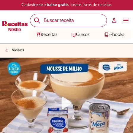
Cadastre-se e
baixe grátis
nossos livros de receitas
Receitas
Cursos
E-books
Vídeos