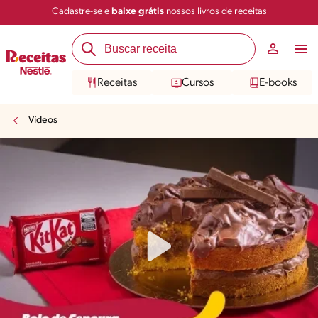
Cadastre-se e
baixe grátis
nossos livros de receitas
Receitas
Cursos
E-books
Vídeos