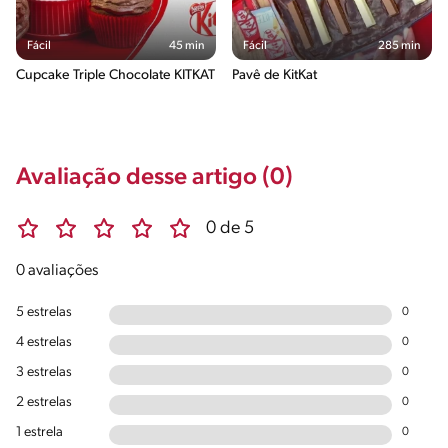
Fácil
45 min
Fácil
285 min
Cupcake Triple Chocolate KITKAT
Pavê de KitKat
Avaliação desse artigo (0)
0 de 5
0 avaliações
5 estrelas
0
4 estrelas
0
3 estrelas
0
2 estrelas
0
1 estrela
0