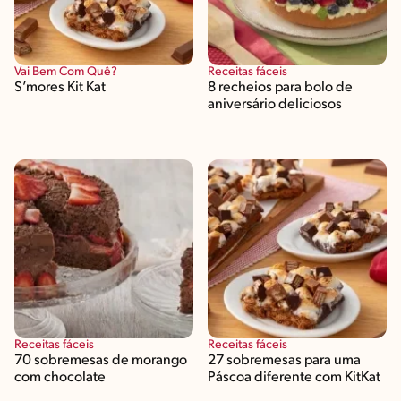
Vai Bem Com Quê?
Receitas fáceis
S’mores Kit Kat
8 recheios para bolo de
aniversário deliciosos
Receitas fáceis
Receitas fáceis
70 sobremesas de morango
27 sobremesas para uma
com chocolate
Páscoa diferente com KitKat