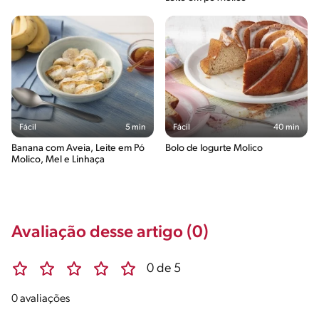
Fácil
5 min
Fácil
40 min
Banana com Aveia, Leite em Pó
Bolo de Iogurte Molico
Molico, Mel e Linhaça
Avaliação desse artigo (0)
0 de 5
0 avaliações