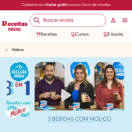
Cadastre-se e
baixe grátis
nossos livros de receitas
Receitas
Cursos
E-books
Vídeos