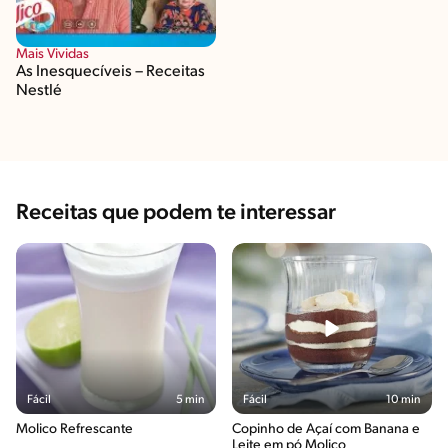
Mais Vividas
As Inesquecíveis – Receitas
Nestlé
Receitas que podem te interessar
Fácil
5 min
Fácil
10 min
Molico Refrescante
Copinho de Açaí com Banana e
Leite em pó Molico