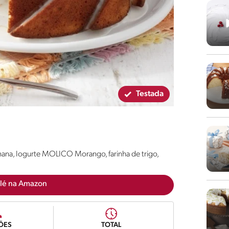
Testada
anana, Iogurte MOLICO Morango, farinha de trigo,
lé na Amazon
ÕES
TOTAL