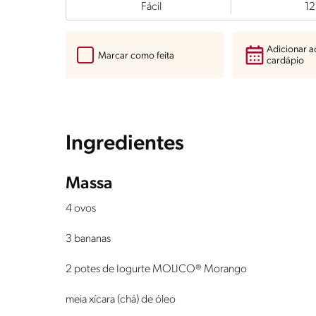
Fácil
12
Adicionar 
Marcar como feita
cardápio
Ingredientes
Massa
4 ovos
3 bananas
2 potes de Iogurte MOLICO® Morango
meia xícara (chá) de óleo