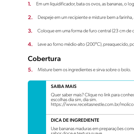
1.
Em um liquidificador, bata os ovos, as bananas, o 
2.
Despeje em um recipiente e misture bem a farinha,
3.
Coloque em uma forma de furo central (23 cm de d
4.
Leve ao forno médio-alto (200°C), preaquecido, p
Cobertura
5.
Misture bem os ingredientes e sirva sobre o bolo.
SAIBA MAIS
Quer saber mais? Clique no link para conhe
escolhas dia sim, dia sim.
https://www.receitasnestle.com.br/molico
DICA DE INGREDIENTE
Use bananas maduras em preparações como 
sabor doce e textura suave.