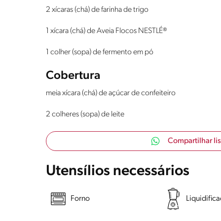
2 xícaras (chá) de farinha de trigo
1 xícara (chá) de Aveia Flocos NESTLÉ®
1 colher (sopa) de fermento em pó
Cobertura
meia xícara (chá) de açúcar de confeiteiro
2 colheres (sopa) de leite
Compartilhar li
Utensílios necessários
Forno
Liquidific