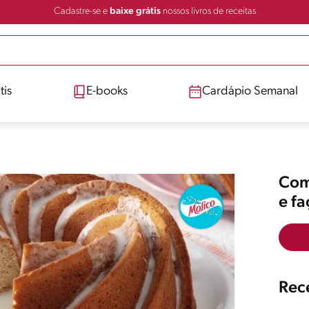
Cadastre-se e
baixe grátis
nossos livros de receitas
tis
E-books
Cardápio Semanal
Comp
e f
Rece