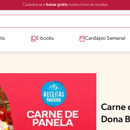
Cadastre-se e
baixe grátis
nossos livros de receitas
tis
E-books
Cardápio Semanal
Carne 
Dona B