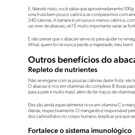
E, falando nisso, você sabia que aproximadamente 100g
uma fruta bem pouco calórica se compararmos com am
240 calorias. A banana é um pouco menos calórica, com
vai viver de abacaxi, ok? É muito importante variar as fon
E não pense que o abacaxi serve só para ajudar no emag
Afinal, quem foi rei nunca perde a majestade, meu bem!
Outros benefícios do abac
Repleto de nutrientes
Não se engane com as poucas calorias deste fruta: ele t
O abacaxi é rico em vitaminas do complexo B (boas para
para a pele e muito mais), além de ter traços de vitaminas 
Eles são ainda especialmente ricos em vitamina C e 
diárias, respectivamente. O manganês é responsável p
dos carboidratos no corpo humano. (explicar pra que s
Fortalece o sistema imunológico