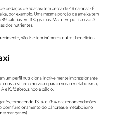
 de pedaços de abacaxi tem cerca de 48 calorias? É
eixa, por exemplo. Uma mesma porção de ameixa tem
 89 calorias em 100 gramas. Mas nem por isso você
tes dos nutrientes.
recimento, não. Ele tem inúmeros outros benefícios.
axi
em um perfil nutricional incrivelmente impressionante.
 o nosso sistema nervoso, para o nosso metabolismo,
A e K, fósforo, zinco e cálcio.
manganês, fornecendo 131% e 76% das recomendações
elo bom funcionamento do pâncreas e metabolismo
erve manganes)