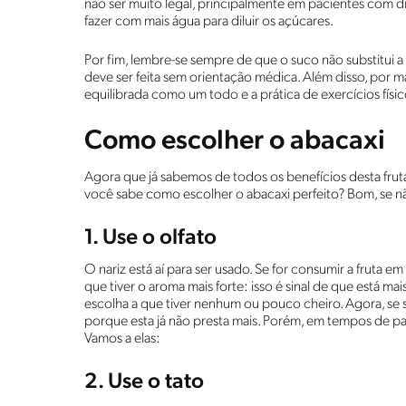
não ser muito legal, principalmente em pacientes com
fazer com mais água para diluir os açúcares.
Por fim, lembre-se sempre de que o suco não substitui 
deve ser feita sem orientação médica. Além disso, por m
equilibrada como um todo e a prática de exercícios físic
Como escolher o abacaxi
Agora que já sabemos de todos os benefícios desta fru
você sabe como escolher o abacaxi perfeito? Bom, se não 
1. Use o olfato
O nariz está aí para ser usado. Se for consumir a fruta
que tiver o aroma mais forte: isso é sinal de que está m
escolha a que tiver nenhum ou pouco cheiro. Agora, se s
porque esta já não presta mais. Porém, em tempos de pan
Vamos a elas:
2. Use o tato