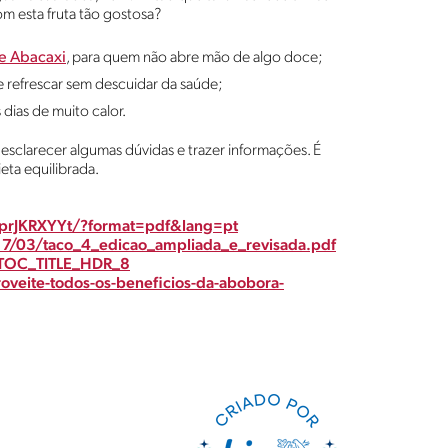
om esta fruta tão gostosa?
e Abacaxi
, para quem não abre mão de algo doce;
se refrescar sem descuidar da saúde;
 dias de muito calor.
esclarecer algumas dúvidas e trazer informações. É
eta equilibrada.
DprJKRXYYt/?format=pdf&lang=pt
17/03/taco_4_edicao_ampliada_e_revisada.pdf
n#TOC_TITLE_HDR_8
oveite-todos-os-beneficios-da-abobora-