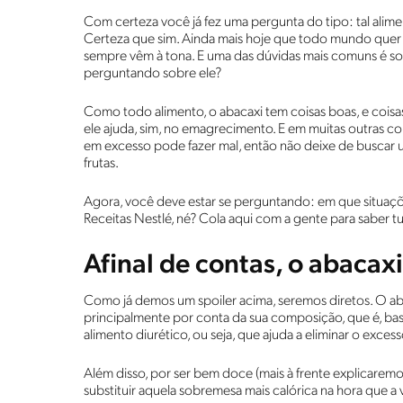
Com certeza você já fez uma pergunta do tipo: tal ali
Certeza que sim. Ainda mais hoje que todo mundo quer 
sempre vêm à tona. E uma das dúvidas mais comuns é so
perguntando sobre ele?
Como todo alimento, o abacaxi tem coisas boas, e coisa
ele ajuda, sim, no emagrecimento. E em muitas outras c
em excesso pode fazer mal, então não deixe de buscar 
frutas.
Agora, você deve estar se perguntando: em que situaç
Receitas Nestlé, né? Cola aqui com a gente para saber tu
Afinal de contas, o abaca
Como já demos um spoiler acima, seremos diretos. O aba
principalmente por conta da sua composição, que é, bas
alimento diurético, ou seja, que ajuda a eliminar o exce
Além disso, por ser bem doce (mais à frente explicare
substituir aquela sobremesa mais calórica na hora que a 