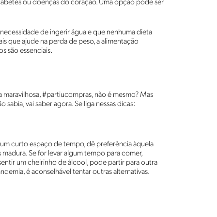
 diabetes ou doenças do coração. Uma opção pode ser
a necessidade de ingerir água e que nenhuma dieta
ais que ajude na perda de peso, a alimentação
os são essenciais.
ta maravilhosa, #partiucompras, não é mesmo? Mas
sabia, vai saber agora. Se liga nessas dicas:
 em um curto espaço de tempo, dê preferência àquela
ais madura. Se for levar algum tempo para comer,
entir um cheirinho de álcool, pode partir para outra
demia, é aconselhável tentar outras alternativas.