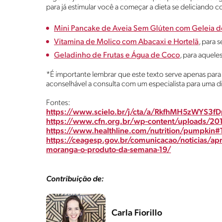
para já estimular você a começar a dieta se deliciando c
Mini Pancake de Aveia Sem Glúten com Geleia d
Vitamina de Molico com Abacaxi e Hortelã
, para 
Geladinho de Frutas e Água de Coco
, para aqueles
*É importante lembrar que este texto serve apenas para 
aconselhável a consulta com um especialista para uma di
Fontes:
https://www.scielo.br/j/cta/a/RkfhMH5zWYS3f
https://www.cfn.org.br/wp-content/uploads/20
https://www.healthline.com/nutrition/pumpki
https://ceagesp.gov.br/comunicacao/noticias/apr
moranga-o-produto-da-semana-19/
Contribuição de:
Carla Fiorillo