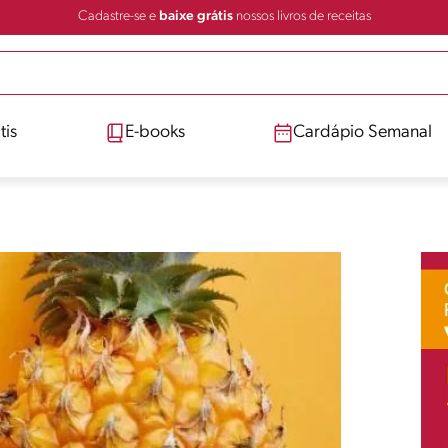
Cadastre-se e
baixe grátis
nossos livros de receitas
tis
E-books
Cardápio Semanal