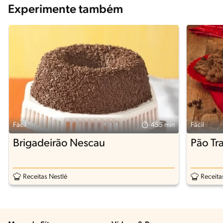
Experimente também
Fácil
455 min
Fácil
Brigadeirão Nescau
Pão Tr
Receitas Nestlé
Receita