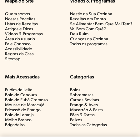
Mapa do Site
Vídeos & Programas​
Quem somos
Nestlé na Sua Cozinha
Nossas Receitas
Receitas em Dobro
Listas de Receitas​
Se Alimentar Bem, Que Mal Tem?​
Artigos e Dicas​
Vai Bem Com Quê?​
Vídeos & Programas​
Deu Ruim​
Área do usuário
Crianças na Cozinha​
Fale Conosco
Todos os programas
Acessibilidade
Regras da Casa
Sitemap
Mais Acessadas
Categorias
Pudim de Leite
Bolos
Bolo de Cenoura
Sobremesas
Bolo de Fubá Cremoso
Carnes Bovinas​
Mousse de Maracujá
Frango & Aves​
Fricassê de Frango
Macarrão & Pasta​
Bolo de Laranja
Pães & Tortas​
Molho Branco
Peixes
Brigadeiro
Todas as Categorias