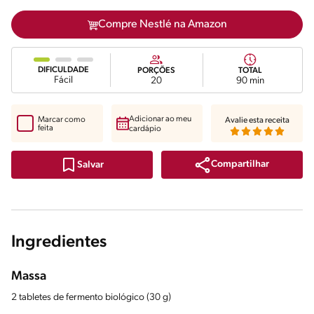
Compre Nestlé na Amazon
DIFICULDADE
PORÇÕES
TOTAL
Fácil
20
90 min
Adicionar ao meu
Marcar como
Avalie esta receita
feita
cardápio
Compartilhar
Salvar
Ingredientes
Massa
2 tabletes de fermento biológico (30 g)