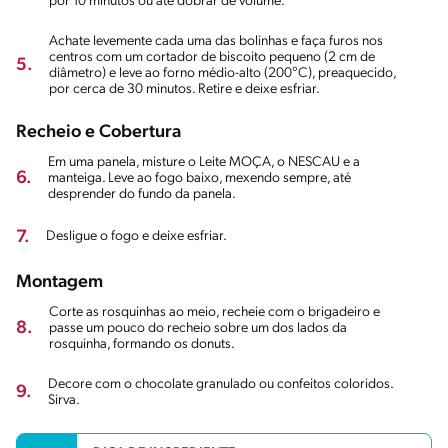
por 10 minutos ou até dobrar de volume.
Achate levemente cada uma das bolinhas e faça furos nos
centros com um cortador de biscoito pequeno (2 cm de
5.
diâmetro) e leve ao forno médio-alto (200°C), preaquecido,
por cerca de 30 minutos. Retire e deixe esfriar.
Recheio e Cobertura
Em uma panela, misture o Leite MOÇA, o NESCAU e a
6.
manteiga. Leve ao fogo baixo, mexendo sempre, até
desprender do fundo da panela.
7.
Desligue o fogo e deixe esfriar.
Montagem
Corte as rosquinhas ao meio, recheie com o brigadeiro e
8.
passe um pouco do recheio sobre um dos lados da
rosquinha, formando os donuts.
Decore com o chocolate granulado ou confeitos coloridos.
9.
Sirva.