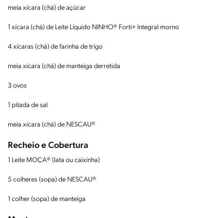
meia xícara (chá) de açúcar
1 xícara (chá) de Leite Líquido NINHO® Forti+ Integral morno
4 xícaras (chá) de farinha de trigo
meia xícara (chá) de manteiga derretida
3 ovos
1 pitada de sal
meia xícara (chá) de NESCAU®
Recheio e Cobertura
1 Leite MOÇA® (lata ou caixinha)
5 colheres (sopa) de NESCAU®
1 colher (sopa) de manteiga