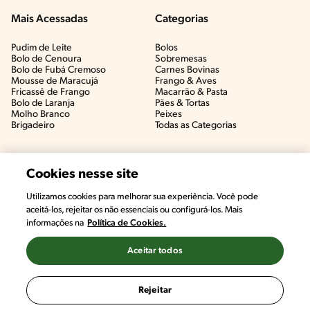
Mais Acessadas
Categorias
Pudim de Leite
Bolos
Bolo de Cenoura
Sobremesas
Bolo de Fubá Cremoso
Carnes Bovinas​
Mousse de Maracujá
Frango & Aves​
Fricassê de Frango
Macarrão & Pasta​
Bolo de Laranja
Pães & Tortas​
Molho Branco
Peixes
Brigadeiro
Todas as Categorias
Cookies nesse site
Utilizamos cookies para melhorar sua experiência. Você pode
aceitá-los, rejeitar os não essenciais ou configurá-los. Mais
informações na
Política de Cookies.
Aceitar todos
©2022, Nestlé. Marcas registradas por Societé des Produits Nestlé,
S.A. Vevey (Suiza)
Rejeitar
Termos e Condições
Política de Privacidade