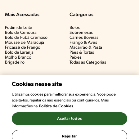
Mais Acessadas
Categorias
Pudim de Leite
Bolos
Bolo de Cenoura
Sobremesas
Bolo de Fubá Cremoso
Carnes Bovinas​
Mousse de Maracujá
Frango & Aves​
Fricassê de Frango
Macarrão & Pasta​
Bolo de Laranja
Pães & Tortas​
Molho Branco
Peixes
Brigadeiro
Todas as Categorias
Cookies nesse site
Utilizamos cookies para melhorar sua experiência. Você pode
aceitá-los, rejeitar os não essenciais ou configurá-los. Mais
informações na
Política de Cookies.
Aceitar todos
©2022, Nestlé. Marcas registradas por Societé des Produits Nestlé,
S.A. Vevey (Suiza)
Rejeitar