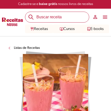
Cadastre-se e
baixe grátis
nossos livros de receitas
Receitas
Cursos
E-books
Listas de Receitas