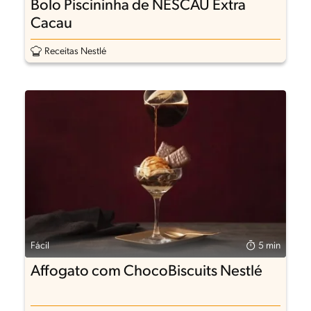
Bolo Piscininha de NESCAU Extra
Cacau
Receitas Nestlé
Fácil
5 min
Affogato com ChocoBiscuits Nestlé