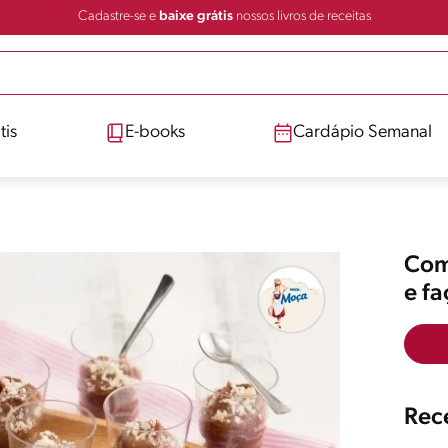
Cadastre-se e
baixe grátis
nossos livros de receitas
tis
E-books
Cardápio Semanal
Comp
e f
Rece