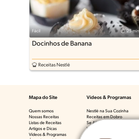
Fácil
25 min
Docinhos de Banana
Receitas Nestlé
Mapa do Site
Vídeos & Programas​
Quem somos
Nestlé na Sua Cozinha
Nossas Receitas
Receitas em Dobro
Listas de Receitas​
Se Alimentar Bem, Que Mal 
Artigos e Dicas​
Vai Bem Com Quê?​
Vídeos & Programas​
Deu Ruim​