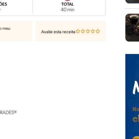
ÕES
TOTAL
0
40 min
ao meu
Avalie esta receita
 FRADES®