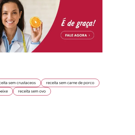
ceita sem crustaceos
receita sem carne de porco
peixe
receita sem ovo