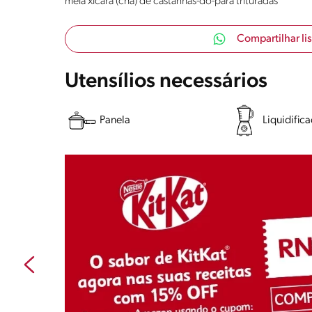
meia xícara (chá) de castanhas-do-pará trituradas
Compartilhar li
Utensílios necessários
Panela
Liquidific