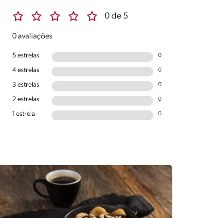
0 de 5
0 avaliações
5 estrelas
0
4 estrelas
0
3 estrelas
0
2 estrelas
0
1 estrela
0