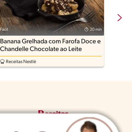
Fácil
20 min
Fácil
Banana Grelhada com Farofa Doce e
Taça
Chandelle Chocolate ao Leite
Receitas Nestlé
Rece