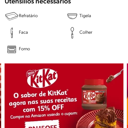
Utensílios necessários
Refratário
Tigela
Faca
Colher
Forno