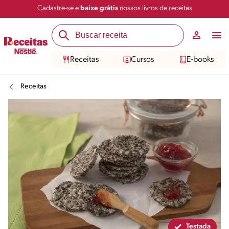
Cadastre-se e
baixe grátis
nossos livros de receitas
Compartilhar
Salvar
Receitas
Cursos
E-books
Receitas
Testada