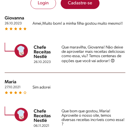
Login
Cadastre-se
Giovanna
Amei,Muito bom! a minha filha gostou muito mesmo!!
26.10.2023
Chefe
Que maravilha, Giovanna! Não deixe
de aproveitar mais receitas deliciosas
Receitas
como essa, viu? Temos centenas de
Nestlé
opções que você vai adorar! 😍
26.10.2023
Maria
Sim adorei
27.10.2021
Chefe
Que bom que gostou, Maria!
Aproveite o nosso site, temos
Receitas
diversas receitas incríveis como essa!
Nestlé
?
06.11.2021