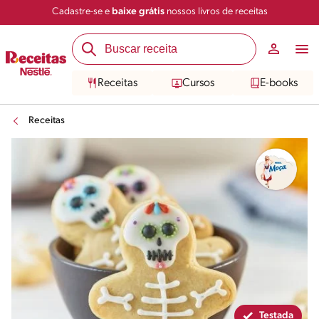
Cadastre-se e
baixe grátis
nossos livros de receitas
Compartilhar
Salvar
Receitas
Cursos
E-books
Receitas
Testada