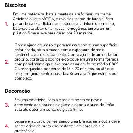
Biscoitos
Em uma batedeira, bata a manteiga até formar um creme.
Adicione o Leite MOÇA, o ovo e as raspas de laranja. Sem
1.
parar de bater, adicione aos poucos a farinha e o fermento,
batendo até obter uma massa homogênea. Enrole em um
plástico filme e leve para gelar por 20 minutos.
Com a ajuda de um rolo para massa e sobre uma superfície
enfarinhada, abra a massa com a espessura de meio
centímetro aproximadamente. Com a ajuda de um cortador
próprio, corte os biscoitos e coloque em uma forma forrada
2.
com papel manteiga e leve para assar em forno médio (180º
C), preaquecido por cerca de 15 a 20 minutos, ou até que
estejam ligeiramente dourados. Reserve até que esfriem por
completo.
Decoração
Em uma batedeira, bata a clara em ponto de neve e
3.
acrescente aos poucos o açúcar e depois o suco de limão.
Bata até obter um ponto de glacê firme.
Separe em quatro partes, sendo uma branca, uma outra deve
4.
ser colorida de preto e as restantes em cores de sua
preferência.