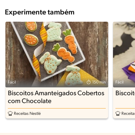
Experimente também
Fácil
150 min
Fácil
Biscoitos Amanteigados Cobertos
Biscoi
com Chocolate
Receitas Nestlé
Receita