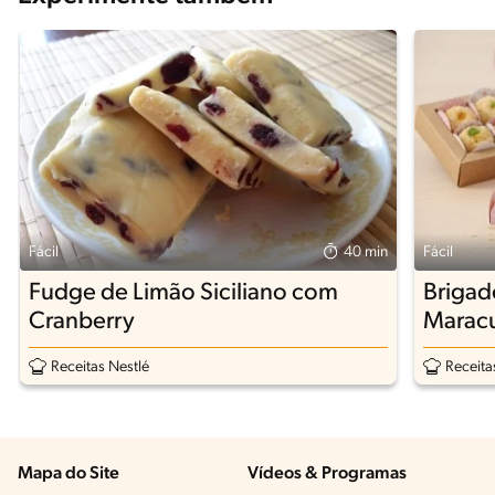
Fácil
40 min
Fácil
Fudge de Limão Siciliano com
Brigad
Cranberry
Maracu
Receitas Nestlé
Receita
Mapa do Site
Vídeos & Programas​