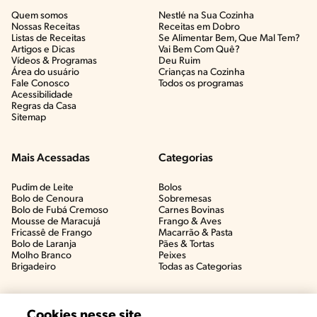
Quem somos
Nestlé na Sua Cozinha
Nossas Receitas
Receitas em Dobro
Listas de Receitas​
Se Alimentar Bem, Que Mal Tem?​
Artigos e Dicas​
Vai Bem Com Quê?​
Vídeos & Programas​
Deu Ruim​
Área do usuário
Crianças na Cozinha​
Fale Conosco
Todos os programas
Acessibilidade
Regras da Casa
Sitemap
Mais Acessadas
Categorias
Pudim de Leite
Bolos
Bolo de Cenoura
Sobremesas
Bolo de Fubá Cremoso
Carnes Bovinas​
Mousse de Maracujá
Frango & Aves​
Fricassê de Frango
Macarrão & Pasta​
Bolo de Laranja
Pães & Tortas​
Molho Branco
Peixes
Brigadeiro
Todas as Categorias
Cookies nesse site