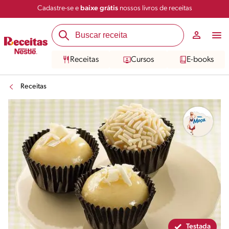
Cadastre-se e
baixe grátis
nossos livros de receitas
Compartilhar
Salvar
Receitas
Cursos
E-books
Receitas
Testada