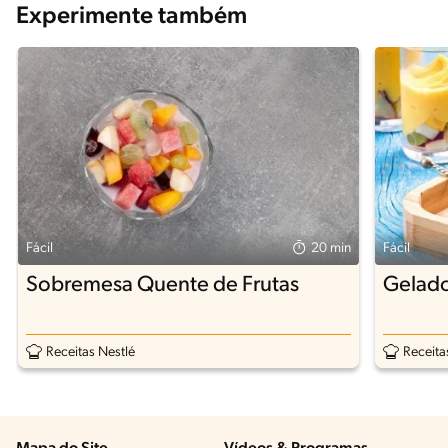
Experimente também
Fácil
20 min
Fácil
Sobremesa Quente de Frutas
Gelado
Receitas Nestlé
Receita