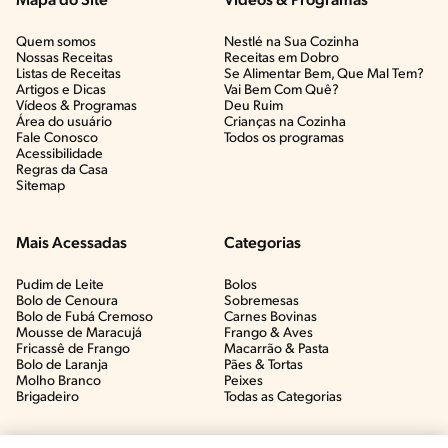
Mapa do Site
Vídeos & Programas​
Quem somos
Nestlé na Sua Cozinha
Nossas Receitas
Receitas em Dobro
Listas de Receitas​
Se Alimentar Bem, Que Mal Tem?​
Artigos e Dicas​
Vai Bem Com Quê?​
Vídeos & Programas​
Deu Ruim​
Área do usuário
Crianças na Cozinha​
Fale Conosco
Todos os programas
Acessibilidade
Regras da Casa
Sitemap
Mais Acessadas
Categorias
Pudim de Leite
Bolos
Bolo de Cenoura
Sobremesas
Bolo de Fubá Cremoso
Carnes Bovinas​
Mousse de Maracujá
Frango & Aves​
Fricassê de Frango
Macarrão & Pasta​
Bolo de Laranja
Pães & Tortas​
Molho Branco
Peixes
Brigadeiro
Todas as Categorias