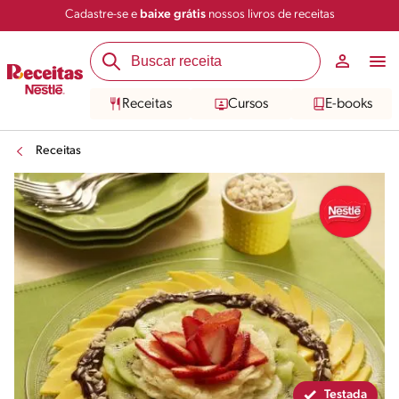
Cadastre-se e
baixe grátis
nossos livros de receitas
Compartilhar
Salvar
Receitas
Cursos
E-books
Receitas
Testada