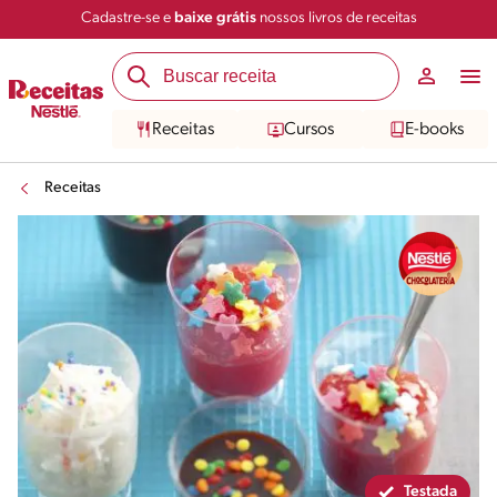
Cadastre-se e
baixe grátis
nossos livros de receitas
Compartilhar
Salvar
Receitas
Cursos
E-books
Receitas
Testada