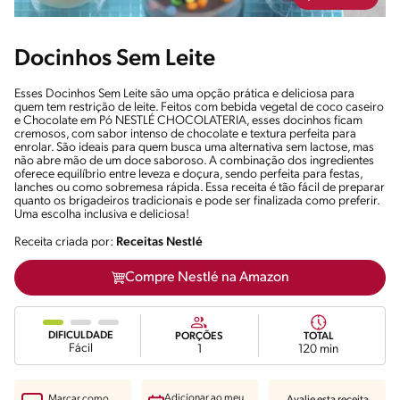
Docinhos Sem Leite
Esses Docinhos Sem Leite são uma opção prática e deliciosa para
quem tem restrição de leite. Feitos com bebida vegetal de coco caseiro
e Chocolate em Pó NESTLÉ CHOCOLATERIA, esses docinhos ficam
cremosos, com sabor intenso de chocolate e textura perfeita para
enrolar. São ideais para quem busca uma alternativa sem lactose, mas
não abre mão de um doce saboroso. A combinação dos ingredientes
oferece equilíbrio entre leveza e doçura, sendo perfeita para festas,
lanches ou como sobremesa rápida. Essa receita é tão fácil de preparar
quanto os brigadeiros tradicionais e pode ser finalizada como preferir.
Uma escolha inclusiva e deliciosa!
Receita criada por:
Receitas Nestlé
Compre Nestlé na Amazon
DIFICULDADE
PORÇÕES
TOTAL
Fácil
1
120 min
Adicionar ao meu
Marcar como
Avalie esta receita