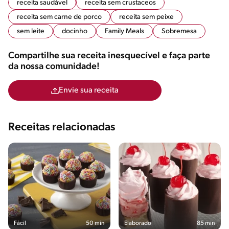
receita saudável
receita sem crustaceos
receita sem carne de porco
receita sem peixe
sem leite
docinho
Family Meals
Sobremesa
Compartilhe sua receita inesquecível e faça parte
da nossa comunidade!
Envie sua receita
Receitas relacionadas
Fácil
50 min
Elaborado
85 min