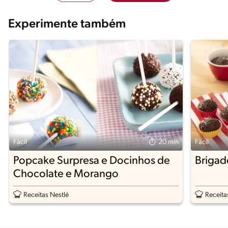
Experimente também
Fácil
20 min
Fácil
Popcake Surpresa e Docinhos de
Brigad
Chocolate e Morango
Receitas Nestlé
Receita