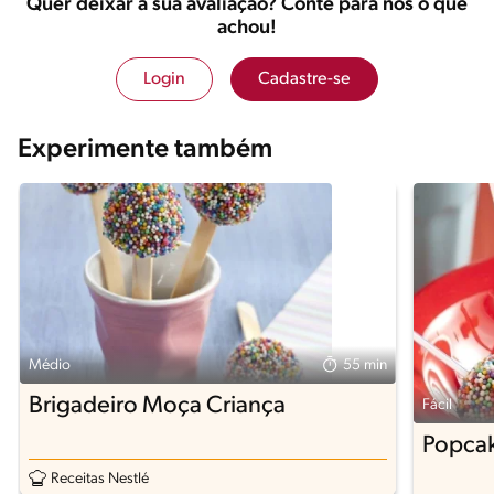
Quer deixar a sua avaliação? Conte para nós o que
achou!
Login
Cadastre-se
Experimente também
Médio
55 min
Brigadeiro Moça Criança
Fácil
Popca
Receitas Nestlé