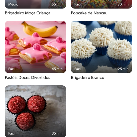
Médio
55 min
Fácil
30 min
Brigadeiro Moça Criança
Popcake de Nescau
Fácil
45 min
Fácil
25 min
Pastéis Doces Divertidos
Brigadeiro Branco
Fácil
35 min