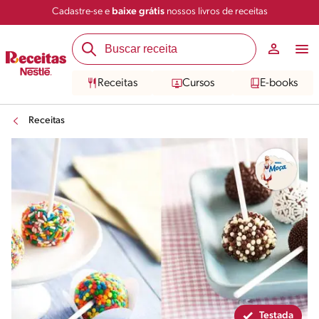
Cadastre-se e
baixe grátis
nossos livros de receitas
Compartilhar
Salvar
Receitas
Cursos
E-books
Receitas
Testada