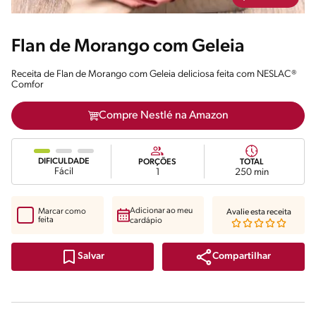
Flan de Morango com Geleia
Receita de Flan de Morango com Geleia deliciosa feita com NESLAC®
Comfor
Compre Nestlé na Amazon
DIFICULDADE
PORÇÕES
TOTAL
Fácil
1
250 min
Adicionar ao meu
Marcar como
Avalie esta receita
feita
cardápio
Compartilhar
Salvar