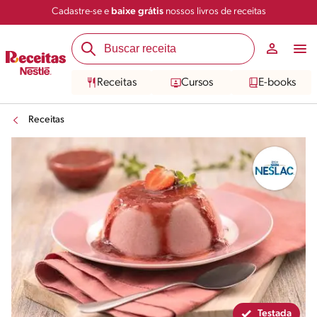
Cadastre-se e
baixe grátis
nossos livros de receitas
Compartilhar
Salvar
Receitas
Cursos
E-books
Receitas
Testada