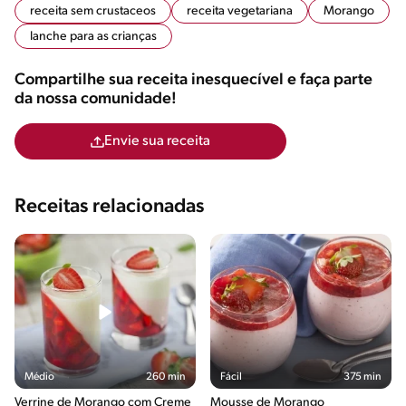
receita sem crustaceos
receita vegetariana
Morango
lanche para as crianças
Compartilhe sua receita inesquecível e faça parte
da nossa comunidade!
Envie sua receita
Receitas relacionadas
Médio
260 min
Fácil
375 min
Verrine de Morango com Creme
Mousse de Morango