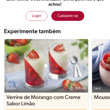
achou!
Login
Cadastre-se
Experimente também
Médio
260 min
Fácil
Verrine de Morango com Creme
Mouss
Sabor Limão