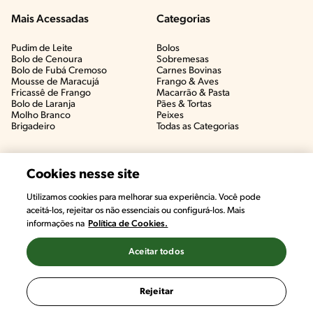
Mais Acessadas
Categorias
Pudim de Leite
Bolos
Bolo de Cenoura
Sobremesas
Bolo de Fubá Cremoso
Carnes Bovinas​
Mousse de Maracujá
Frango & Aves​
Fricassê de Frango
Macarrão & Pasta​
Bolo de Laranja
Pães & Tortas​
Molho Branco
Peixes
Brigadeiro
Todas as Categorias
Cookies nesse site
Utilizamos cookies para melhorar sua experiência. Você pode
aceitá-los, rejeitar os não essenciais ou configurá-los. Mais
informações na
Política de Cookies.
Aceitar todos
©2022, Nestlé. Marcas registradas por Societé des Produits Nestlé,
S.A. Vevey (Suiza)
Rejeitar
Termos e Condições
Política de Privacidade