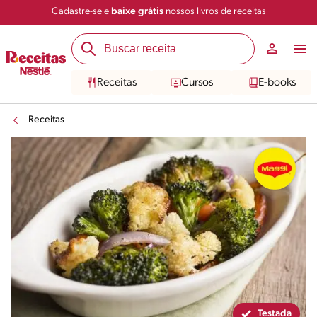
Cadastre-se e
baixe grátis
nossos livros de receitas
Compartilhar
Salvar
Receitas
Cursos
E-books
Receitas
Testada