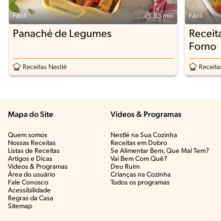
Fácil
85 min
Fácil
Panaché de Legumes
Receit
Forno
Receitas Nestlé
Receita
Mapa do Site
Vídeos & Programas​
Quem somos
Nestlé na Sua Cozinha
Nossas Receitas
Receitas em Dobro
Listas de Receitas​
Se Alimentar Bem, Que Mal Tem?​
Artigos e Dicas​
Vai Bem Com Quê?​
Vídeos & Programas​
Deu Ruim​
Área do usuário
Crianças na Cozinha​
Fale Conosco
Todos os programas
Acessibilidade
Regras da Casa
Sitemap