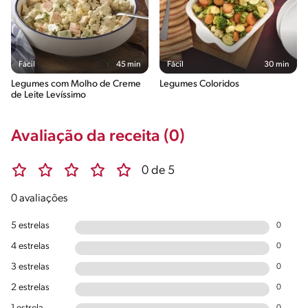
Fácil
45 min
Fácil
30 min
Legumes com Molho de Creme
Legumes Coloridos
de Leite Levíssimo
Avaliação da receita (0)
0 de 5
0 avaliações
5 estrelas
0
4 estrelas
0
3 estrelas
0
2 estrelas
0