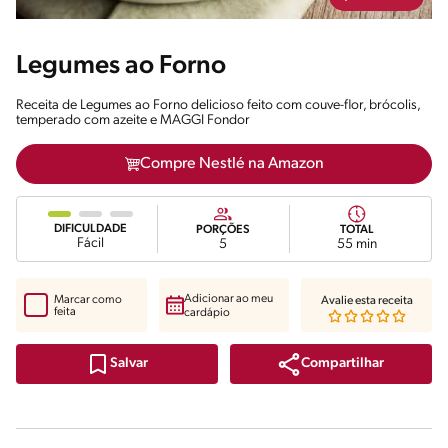
Legumes ao Forno
Receita de Legumes ao Forno delicioso feito com couve-flor, brócolis,
temperado com azeite e MAGGI Fondor
Compre Nestlé na Amazon
DIFICULDADE
PORÇÕES
TOTAL
Fácil
5
55 min
Adicionar ao meu
Marcar como
Avalie esta receita
feita
cardápio
Compartilhar
Salvar