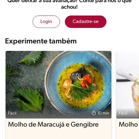
Quer deixar a sua avaliação? Conte para nós o que
achou!
Login
Cadastre-se
Experimente também
Fácil
10 min
Fácil
Molho de Maracujá e Gengibre
Molho 