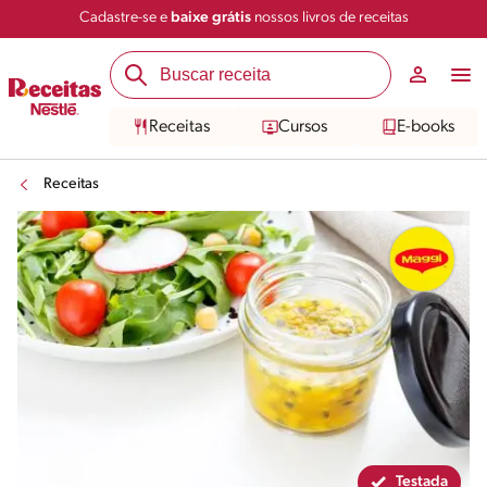
Cadastre-se e
baixe grátis
nossos livros de receitas
Compartilhar
Salvar
Receitas
Cursos
E-books
Receitas
Testada