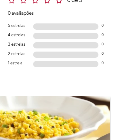
0 de 5
0 avaliações
5 estrelas
0
4 estrelas
0
3 estrelas
0
2 estrelas
0
1 estrela
0