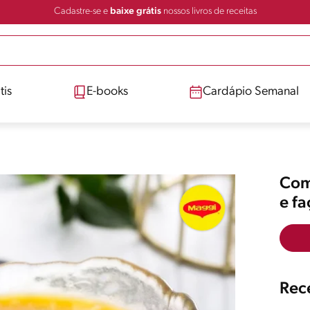
Cadastre-se e
baixe grátis
nossos livros de receitas
tis
E-books
Cardápio Semanal
Comp
e f
Rece