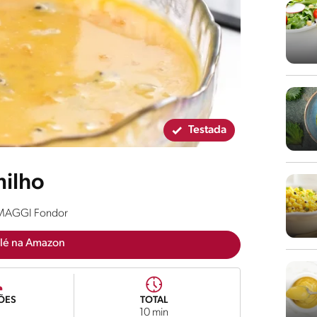
Testada
milho
e MAGGI Fondor
lé na Amazon
ÕES
TOTAL
10 min