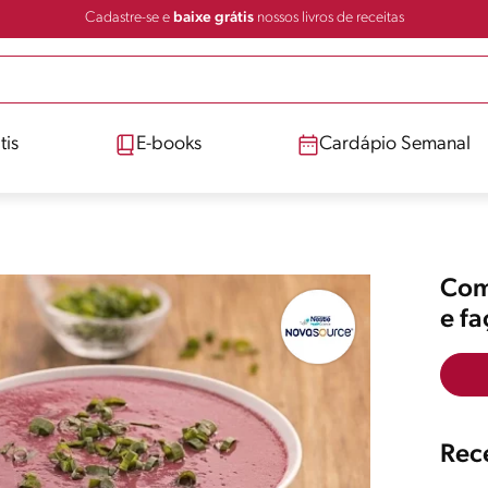
Cadastre-se e
baixe grátis
nossos livros de receitas
tis
E-books
Cardápio Semanal
Comp
e f
Rece