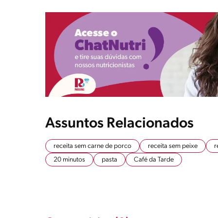
Assuntos Relacionados
receita sem carne de porco
receita sem peixe
r
20 minutos
pasta
Café da Tarde