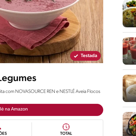
Testada
 Legumes
a feita com NOVASOURCE REN e NESTLÉ Aveia Flocos
lé na Amazon
ÕES
TOTAL