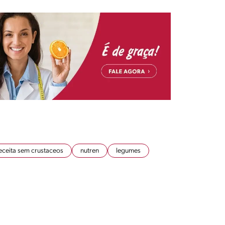
eceita sem crustaceos
nutren
legumes