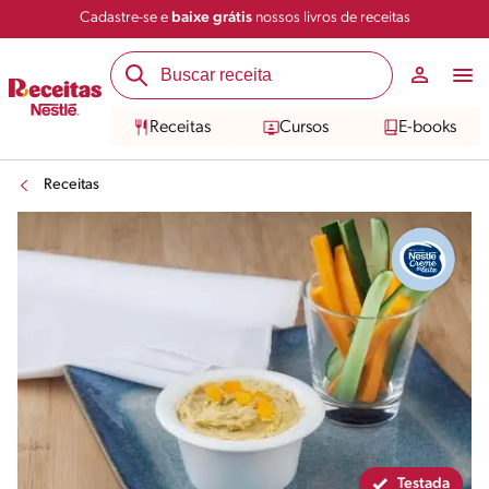
Cadastre-se e
baixe grátis
nossos livros de receitas
Compartilhar
Salvar
Receitas
Cursos
E-books
Receitas
Testada