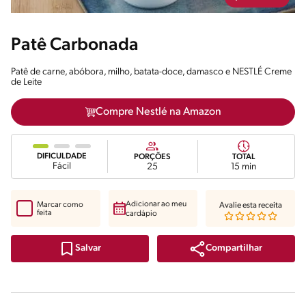
Patê Carbonada
Patê de carne, abóbora, milho, batata-doce, damasco e NESTLÉ Creme
de Leite
Compre Nestlé na Amazon
DIFICULDADE
PORÇÕES
TOTAL
Fácil
25
15 min
Adicionar ao meu
Marcar como
Avalie esta receita
feita
cardápio
Compartilhar
Salvar