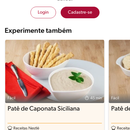
Login
Cadastre-se
Experimente também
Fácil
45 min
Fácil
Patê de Caponata Siciliana
Patê d
Receitas Nestlé
Receita