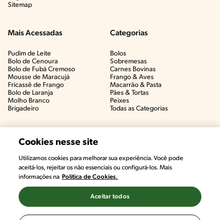
Sitemap
Mais Acessadas
Categorias
Pudim de Leite
Bolos
Bolo de Cenoura
Sobremesas
Bolo de Fubá Cremoso
Carnes Bovinas​
Mousse de Maracujá
Frango & Aves​
Fricassê de Frango
Macarrão & Pasta​
Bolo de Laranja
Pães & Tortas​
Molho Branco
Peixes
Brigadeiro
Todas as Categorias
Cookies nesse site
Utilizamos cookies para melhorar sua experiência. Você pode
aceitá-los, rejeitar os não essenciais ou configurá-los. Mais
informações na
Política de Cookies.
Aceitar todos
©2022, Nestlé. Marcas registradas por Societé des Produits Nestlé,
S.A. Vevey (Suiza)