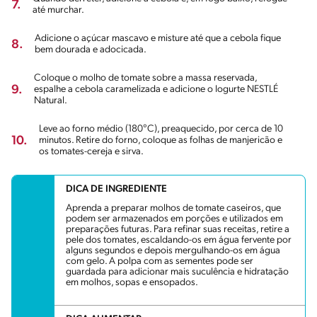
7.
até murchar.
Adicione o açúcar mascavo e misture até que a cebola fique
8.
bem dourada e adocicada.
Coloque o molho de tomate sobre a massa reservada,
9.
espalhe a cebola caramelizada e adicione o Iogurte NESTLÉ
Natural.
Leve ao forno médio (180°C), preaquecido, por cerca de 10
10.
minutos. Retire do forno, coloque as folhas de manjericão e
os tomates-cereja e sirva.
DICA DE INGREDIENTE
Aprenda a preparar molhos de tomate caseiros, que
podem ser armazenados em porções e utilizados em
preparações futuras. Para refinar suas receitas, retire a
pele dos tomates, escaldando-os em água fervente por
alguns segundos e depois mergulhando-os em água
com gelo. A polpa com as sementes pode ser
guardada para adicionar mais suculência e hidratação
em molhos, sopas e ensopados.