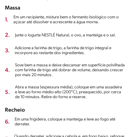
Massa
Em um recipiente, misture bem o fermento biológico com o
1.
açúcar até dissolver e acrescente a água morna.
2.
Junte o Iogurte NESTLÉ Natural, o ovo, a manteiga e o sal.
Adicione a farinha de trigo, a farinha de trigo integral e
3.
incorpore ao restante dos ingredientes.
Sove bem a massa e deixe descansar em superfície polvilhada
4.
com farinha de trigo até dobrar de volume, deixando crescer
por mais 20 minutos.
Abra a massa (espessura média), coloque em uma assadeira
5.
e leve ao forno médio-alto (200°C), preaquecido, por cerca
de 10 minutos. Retire do forno e reserve.
Recheio
Em uma frigideira, coloque a manteiga e leve ao fogo até
6.
derreter.
Quando derreter, adicione a cebola e, em fogo baixo, refogue