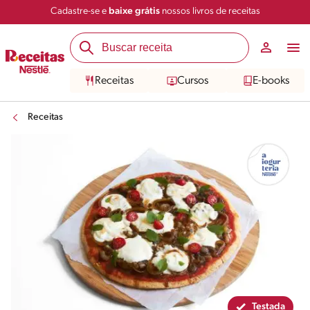
Cadastre-se e
baixe grátis
nossos livros de receitas
Compartilhar
Salvar
Receitas
Cursos
E-books
Receitas
Testada