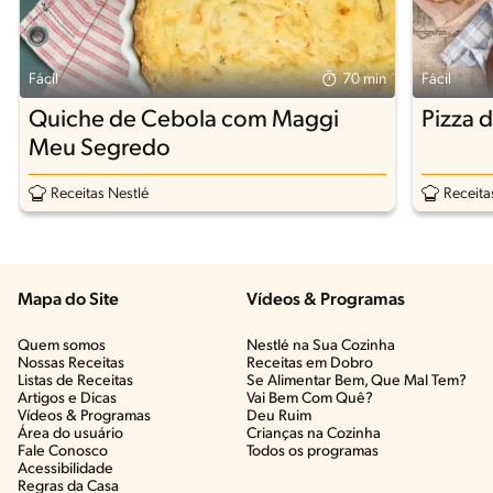
Fácil
70 min
Fácil
Quiche de Cebola com Maggi
Pizza d
Meu Segredo
Receitas Nestlé
Receita
Mapa do Site
Vídeos & Programas​
Quem somos
Nestlé na Sua Cozinha
Nossas Receitas
Receitas em Dobro
Listas de Receitas​
Se Alimentar Bem, Que Mal Tem?​
Artigos e Dicas​
Vai Bem Com Quê?​
Vídeos & Programas​
Deu Ruim​
Área do usuário
Crianças na Cozinha​
Fale Conosco
Todos os programas
Acessibilidade
Regras da Casa