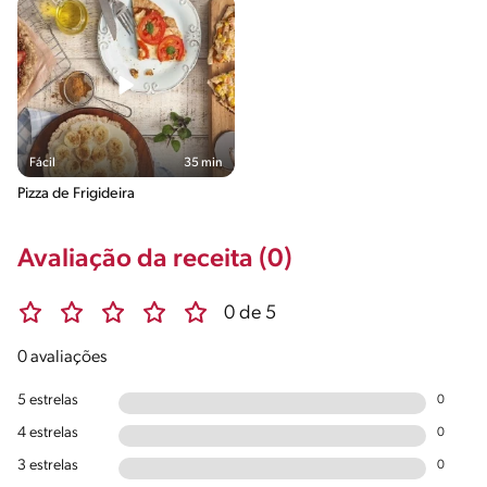
Fácil
35 min
Pizza de Frigideira
Avaliação da receita (0)
0 de 5
0 avaliações
5 estrelas
0
4 estrelas
0
3 estrelas
0