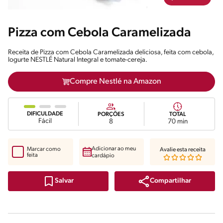
Pizza com Cebola Caramelizada
Receita de Pizza com Cebola Caramelizada deliciosa, feita com cebola,
Iogurte NESTLÉ Natural Integral e tomate-cereja.
Compre Nestlé na Amazon
DIFICULDADE
PORÇÕES
TOTAL
Fácil
8
70 min
Adicionar ao meu
Marcar como
Avalie esta receita
feita
cardápio
Compartilhar
Salvar