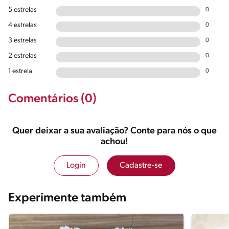
5 estrelas
0
4 estrelas
0
3 estrelas
0
2 estrelas
0
1 estrela
0
Comentários (0)
Quer deixar a sua avaliação? Conte para nós o que
achou!
Login
Cadastre-se
Experimente também