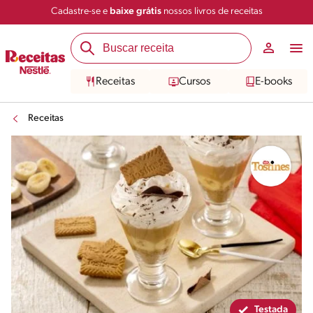
Cadastre-se e
baixe grátis
nossos livros de receitas
Compartilhar
Salvar
Receitas
Cursos
E-books
Receitas
Testada