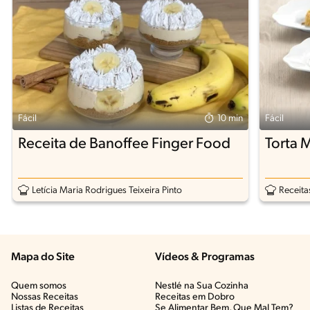
Fácil
10 min
Fácil
Receita de Banoffee Finger Food
Torta 
Letícia Maria Rodrigues Teixeira Pinto
Receita
Mapa do Site
Vídeos & Programas​
Quem somos
Nestlé na Sua Cozinha
Nossas Receitas
Receitas em Dobro
Listas de Receitas​
Se Alimentar Bem, Que Mal Tem?​