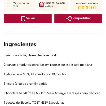
Adicionar ao meu
Marcar como
Avalie esta receita
feita
cardápio
Compartilhar
Salvar
Ingredientes
meia xícara (chá) de manteiga sem sal
2 bananas maduras, cortadas em rodelas de espessura mediana
1 lata de Leite MOÇA® cozido por 30 minutos
1 xícara (chá) de chantilly batido
Chocolate NESTLÉ® CLASSIC® Meio Amargo em raspas para decorar
1 pacote de Biscoito TOSTINES® Especiarias