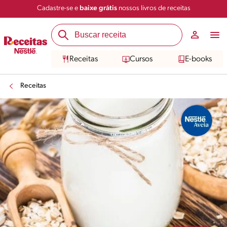
Cadastre-se e
baixe grátis
nossos livros de receitas
Compartilhar
Salvar
Receitas
Cursos
E-books
Receitas