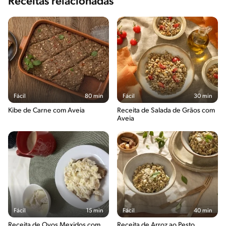
Receitas relacionadas
Fácil
80 min
Fácil
30 min
Kibe de Carne com Aveia
Receita de Salada de Grãos com
Aveia
Fácil
15 min
Fácil
40 min
Receita de Ovos Mexidos com
Receita de Arroz ao Pesto