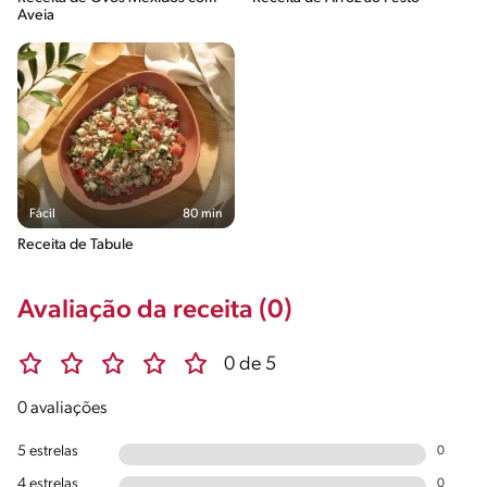
Aveia
Fácil
80 min
Receita de Tabule
Avaliação da receita (0)
0 de 5
0 avaliações
5 estrelas
0
4 estrelas
0