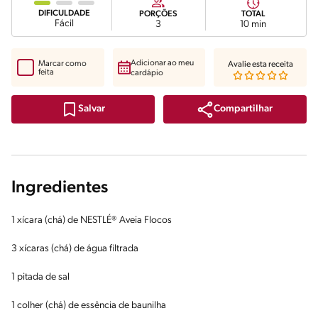
DIFICULDADE
PORÇÕES
TOTAL
Fácil
3
10 min
Adicionar ao meu
Marcar como
Avalie esta receita
feita
cardápio
Compartilhar
Salvar
Ingredientes
1 xícara (chá) de NESTLÉ® Aveia Flocos
3 xícaras (chá) de água filtrada
1 pitada de sal
1 colher (chá) de essência de baunilha