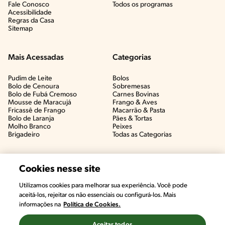
Fale Conosco
Todos os programas
Acessibilidade
Regras da Casa
Sitemap
Mais Acessadas
Categorias
Pudim de Leite
Bolos
Bolo de Cenoura
Sobremesas
Bolo de Fubá Cremoso
Carnes Bovinas​
Mousse de Maracujá
Frango & Aves​
Fricassê de Frango
Macarrão & Pasta​
Bolo de Laranja
Pães & Tortas​
Molho Branco
Peixes
Brigadeiro
Todas as Categorias
Cookies nesse site
Utilizamos cookies para melhorar sua experiência. Você pode
aceitá-los, rejeitar os não essenciais ou configurá-los. Mais
informações na
Política de Cookies.
Aceitar todos