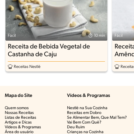
Fácil
10 min
Fácil
Receita de Bebida Vegetal de
Receit
Castanha de Caju
Amênd
Receitas Nestlé
Receita
Mapa do Site
Vídeos & Programas​
Quem somos
Nestlé na Sua Cozinha
Nossas Receitas
Receitas em Dobro
Listas de Receitas​
Se Alimentar Bem, Que Mal Tem?​
Artigos e Dicas​
Vai Bem Com Quê?​
Vídeos & Programas​
Deu Ruim​
Área do usuário
Crianças na Cozinha​