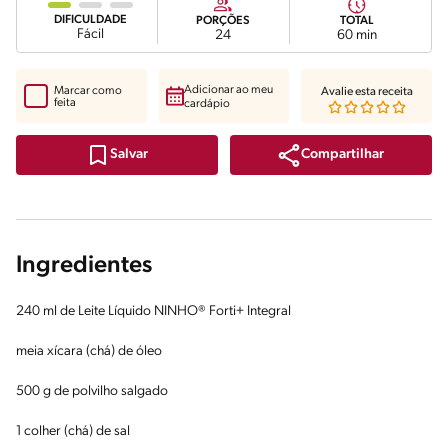
DIFICULDADE
PORÇÕES
TOTAL
Fácil
24
60 min
Adicionar ao meu
Marcar como
Avalie esta receita
feita
cardápio
Compartilhar
Salvar
Ingredientes
240 ml de Leite Líquido NINHO® Forti+ Integral
meia xícara (chá) de óleo
500 g de polvilho salgado
1 colher (chá) de sal