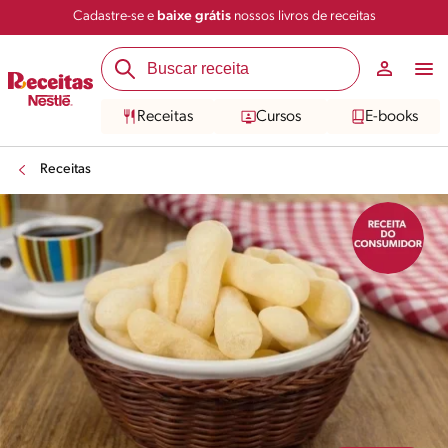
Cadastre-se e
baixe grátis
nossos livros de receitas
Compartilhar
Salvar
Receitas
Cursos
E-books
Receitas