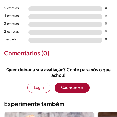
5 estrelas
0
4 estrelas
0
3 estrelas
0
2 estrelas
0
1 estrela
0
Comentários (0)
Quer deixar a sua avaliação? Conte para nós o que
achou!
Login
Cadastre-se
Experimente também