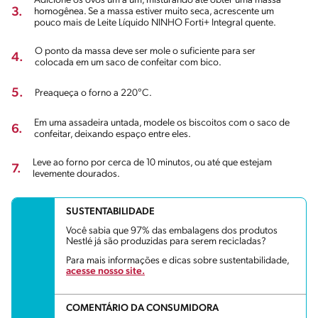
Adicione os ovos um a um, misturando até obter uma massa
3.
homogênea. Se a massa estiver muito seca, acrescente um
pouco mais de Leite Líquido NINHO Forti+ Integral quente.
O ponto da massa deve ser mole o suficiente para ser
4.
colocada em um saco de confeitar com bico.
5.
Preaqueça o forno a 220°C.
Em uma assadeira untada, modele os biscoitos com o saco de
6.
confeitar, deixando espaço entre eles.
Leve ao forno por cerca de 10 minutos, ou até que estejam
7.
levemente dourados.
SUSTENTABILIDADE
Você sabia que 97% das embalagens dos produtos
Nestlé já são produzidas para serem recicladas?
Para mais informações e dicas sobre sustentabilidade,
acesse nosso site.
COMENTÁRIO DA CONSUMIDORA