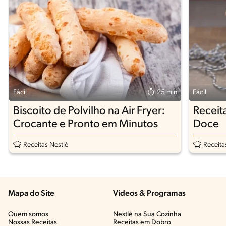
Fácil
25 min
Fácil
Biscoito de Polvilho na Air Fryer:
Receita
Crocante e Pronto em Minutos
Doce
Receitas Nestlé
Receita
Mapa do Site
Vídeos & Programas​
Quem somos
Nestlé na Sua Cozinha
Nossas Receitas
Receitas em Dobro