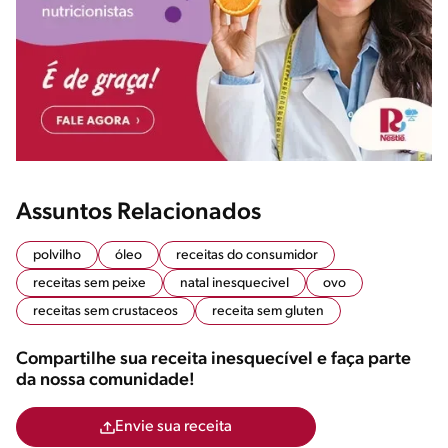
Assuntos Relacionados
polvilho
óleo
receitas do consumidor
receitas sem peixe
natal inesquecivel
ovo
receitas sem crustaceos
receita sem gluten
Compartilhe sua receita inesquecível e faça parte
da nossa comunidade!
Envie sua receita