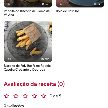
Fácil
60 min
Fácil
50 min
Receita de Biscoito de Goma da
Bolo de Polvilho
Vó Ana
Fácil
40 min
Biscoito de Polvilho Frito: Receita
Caseira Crocante e Dourada
Avaliação da receita (0)
0 de 5
0 avaliações