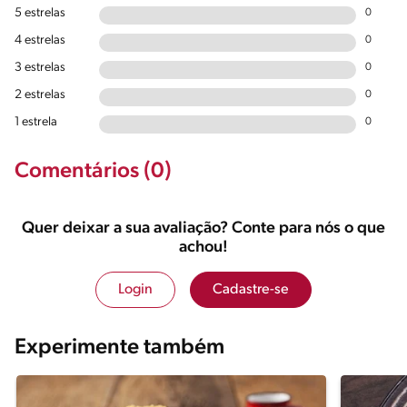
5 estrelas
0
4 estrelas
0
3 estrelas
0
2 estrelas
0
1 estrela
0
Comentários (0)
Quer deixar a sua avaliação? Conte para nós o que
achou!
Login
Cadastre-se
Experimente também