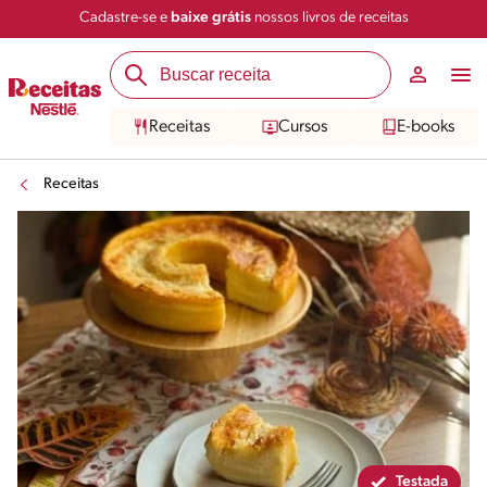
Cadastre-se e
baixe grátis
nossos livros de receitas
Compartilhar
Salvar
Receitas
Cursos
E-books
Receitas
Testada