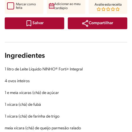
Adicionar ao meu
Marcar como
Avalie esta receita
feita
cardápio
Compartilhar
Salvar
Ingredientes
1 litro de Leite Líquido NINHO® Forti+ Integral
4 ovos inteiros
1 e meia xícaras (chá) de açúcar
1 xícara (chá) de fubá
1 xícara (chá) de farinha de trigo
meia xícara (chá) de queijo parmesão ralado