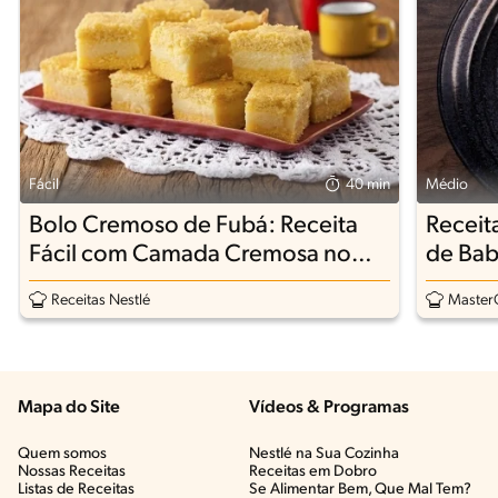
Fácil
40 min
Médio
Bolo Cremoso de Fubá: Receita
Receit
Fácil com Camada Cremosa no
de Bab
Meio
Receitas Nestlé
MasterC
Mapa do Site
Vídeos & Programas​
Quem somos
Nestlé na Sua Cozinha
Nossas Receitas
Receitas em Dobro
Listas de Receitas​
Se Alimentar Bem, Que Mal Tem?​