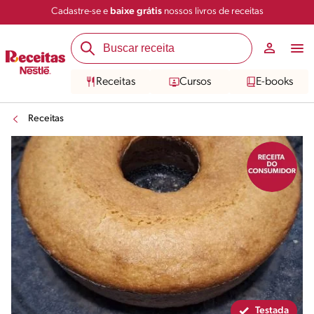
Cadastre-se e
baixe grátis
nossos livros de receitas
Compartilhar
Salvar
Receitas
Cursos
E-books
Receitas
Testada