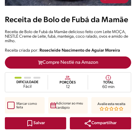
Receita de Bolo de Fubá da Mamãe
Receita de Bolo de Fubá da Mamãe delicioso feito com Leite MOÇA,
NESTLÉ Creme de Leite, fubá, manteiga, coco ralado, ovos e amido de
milho.
Receita criada por:
Rosecleide Nascimento de Aguiar Moreira
Compre Nestlé na Amazon
DIFICULDADE
PORÇÕES
TOTAL
Fácil
12
60 min
Adicionar ao meu
Marcar como
Avalie esta receita
feita
cardápio
Compartilhar
Salvar