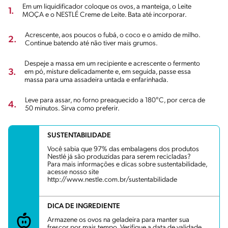
Em um liquidificador coloque os ovos, a manteiga, o Leite
1.
MOÇA e o NESTLÉ Creme de Leite. Bata até incorporar.
Acrescente, aos poucos o fubá, o coco e o amido de milho.
2.
Continue batendo até não tiver mais grumos.
Despeje a massa em um recipiente e acrescente o fermento
3.
em pó, misture delicadamente e, em seguida, passe essa
massa para uma assadeira untada e enfarinhada.
Leve para assar, no forno preaquecido a 180°C, por cerca de
4.
50 minutos. Sirva como preferir.
SUSTENTABILIDADE
Você sabia que 97% das embalagens dos produtos
Nestlé já são produzidas para serem recicladas?
Para mais informações e dicas sobre sustentabilidade,
acesse nosso site
http://www.nestle.com.br/sustentabilidade
DICA DE INGREDIENTE
Armazene os ovos na geladeira para manter sua
frescor por mais tempo. Verifique a data de validade