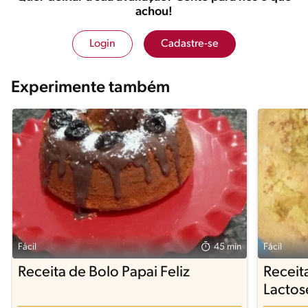
achou!
Login
Cadastre-se
Experimente também
Fácil
45 min
Fácil
Receita de Bolo Papai Feliz
Receit
Lactos