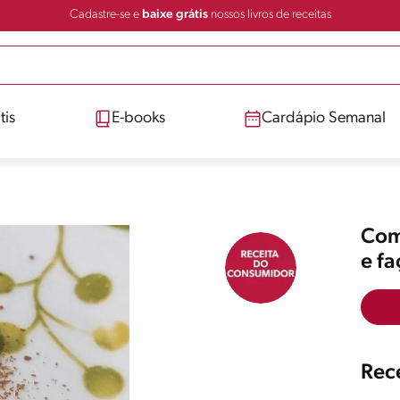
Cadastre-se e
baixe grátis
nossos livros de receitas
tis
E-books
Cardápio Semanal
Comp
e f
Rece