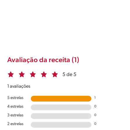
Avaliação da receita (1)
5 de 5
1 avaliações
5 estrelas
1
4 estrelas
0
3 estrelas
0
2 estrelas
0