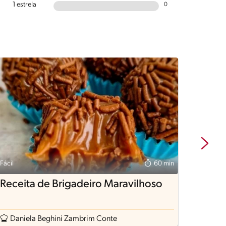
1 estrela
0
Fácil
60 min
Fácil
Receita de Brigadeiro Maravilhoso
Briga
em 2
Daniela Beghini Zambrim Conte
Rece