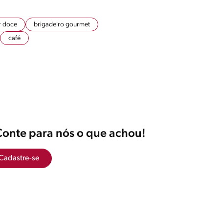
r doce
brigadeiro gourmet
café
Conte para nós o que achou!
Cadastre-se