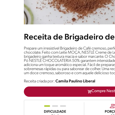
Receita de Brigadeiro d
Prepare um irresistível Brigadeiro de Café cremoso, pe
chocolate. Feito com Leite MOÇA, NESTLÉ Creme de Lei
brigadeiro ganha textura macia e sabor marcante. O C
Pó NESTLÉ CHOCOLATERIA 50% garantem intensidade e e
adiciona um toque aromático especial. Fácil de preparar, 
sobremesas rápidas ou para saborear de colher. Uma rece
um doce cremoso, saboroso e com aquele delicioso toq
Receita criada por:
Camila Paulino Liberal
Compre Nest
DIFICULDADE
PORÇ