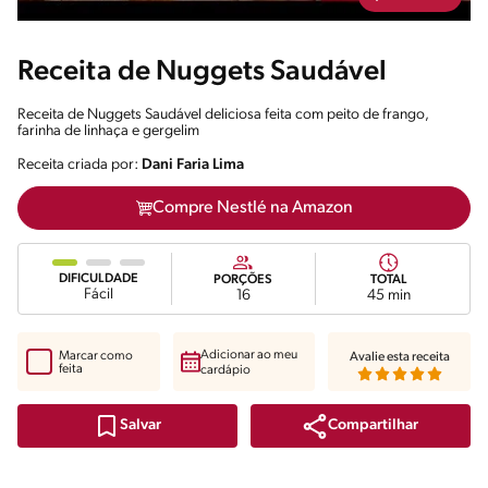
Receita de Nuggets Saudável
Receita de Nuggets Saudável deliciosa feita com peito de frango,
farinha de linhaça e gergelim
Receita criada por:
Dani Faria Lima
Compre Nestlé na Amazon
DIFICULDADE
PORÇÕES
TOTAL
Fácil
16
45 min
Adicionar ao meu
Marcar como
Avalie esta receita
feita
cardápio
Compartilhar
Salvar