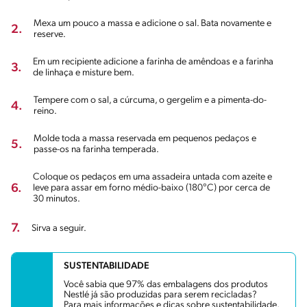
Mexa um pouco a massa e adicione o sal. Bata novamente e
2.
reserve.
Em um recipiente adicione a farinha de amêndoas e a farinha
3.
de linhaça e misture bem.
Tempere com o sal, a cúrcuma, o gergelim e a pimenta-do-
4.
reino.
Molde toda a massa reservada em pequenos pedaços e
5.
passe-os na farinha temperada.
Coloque os pedaços em uma assadeira untada com azeite e
6.
leve para assar em forno médio-baixo (180°C) por cerca de
30 minutos.
7.
Sirva a seguir.
SUSTENTABILIDADE
Você sabia que 97% das embalagens dos produtos
Nestlé já são produzidas para serem recicladas?
Para mais informações e dicas sobre sustentabilidade,