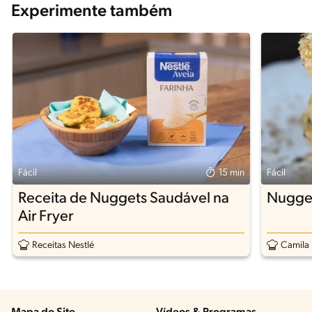
Experimente também
Fácil
15 min
Fácil
Receita de Nuggets Saudável na
Nugget
Air Fryer
Receitas Nestlé
Camila 