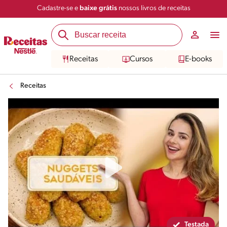
Cadastre-se e
baixe grátis
nossos livros de receitas
Compartilhar
Salvar
Receitas
Cursos
E-books
Receitas
Testada