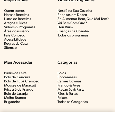
Mapa do Site
Vídeos & Programas​
Quem somos
Nestlé na Sua Cozinha
Nossas Receitas
Receitas em Dobro
Listas de Receitas​
Se Alimentar Bem, Que Mal Tem?​
Artigos e Dicas​
Vai Bem Com Quê?​
Vídeos & Programas​
Deu Ruim​
Área do usuário
Crianças na Cozinha​
Fale Conosco
Todos os programas
Acessibilidade
Regras da Casa
Sitemap
Mais Acessadas
Categorias
Pudim de Leite
Bolos
Bolo de Cenoura
Sobremesas
Bolo de Fubá Cremoso
Carnes Bovinas​
Mousse de Maracujá
Frango & Aves​
Fricassê de Frango
Macarrão & Pasta​
Bolo de Laranja
Pães & Tortas​
Molho Branco
Peixes
Brigadeiro
Todas as Categorias