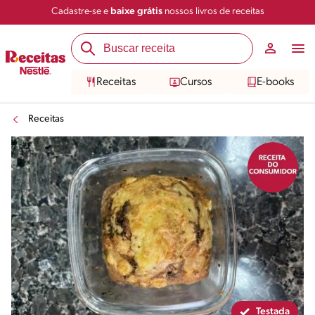
Cadastre-se e
baixe grátis
nossos livros de receitas
Compartilhar
Salvar
Receitas
Cursos
E-books
Receitas
Testada